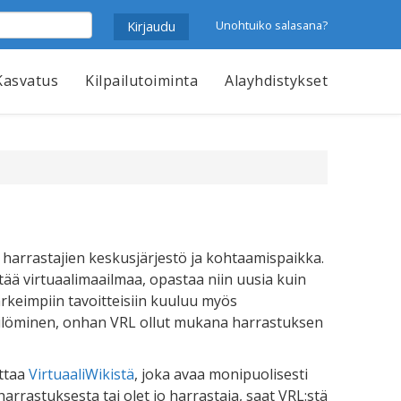
Unohtuiko salasana?
Kasvatus
Kilpailutoiminta
Alayhdistykset
en harrastajien keskusjärjestö ja kohtaamispaikka.
tää virtuaalimaailmaa, opastaa niin uusia kuin
tärkeimpiin tavoitteisiin kuuluu myös
säilöminen, onhan VRL ollut mukana harrastuksen
ittaa
VirtuaaliWikistä
, joka avaa monipuolisesti
arrastuksesta tai olet jo harrastaja, saat VRL:stä