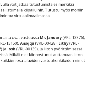
vulla voit jatkaa tutustumista esimerkiksi
ai osallistumalla kilpailuihin. Tutustu myös moniin
 toimintaa virtuaalimaailmassa.
minnasta ovat vastuussa
Mr. January
(VRL-13876),
RL-15160),
Ansqqu
(VRL-00428),
Lithy
(VRL-
) ja
josh
(VRL-00139), ja liiton pyörittämisessä
ssä! Mikäli olet kiinnostunut auttamaan liiton
ät kaikkien osa-alueiden vastuuhenkilöiden nimet