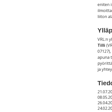
eniten 
ilmoitta
liiton a
Ylläp
VRL:n y
Tilli
(VR
07127),
apuna t
pyöritt
ja yhtey
Tied
21.07.2
08.05.2
26.04.2
24.02.2