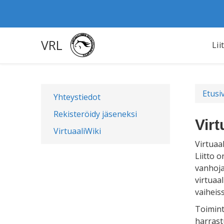
VRL
Lii
Etusi
Yhteystiedot
Rekisteröidy jäseneksi
Virt
VirtuaaliWiki
Virtuaal
Liitto 
vanhoja
virtuaa
vaiheis
Toimint
harrast