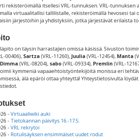
irti rekisteröimällä itsellesi VRL-tunnuksen. VRL-tunnuksen a
malla virtuaalitallisi tallilistalle, rekisteröimällä hevosesi t
laisiin järjestöihin ja yhdistyksiin, jotka järjestävät erilaista
ito
lläpito on täysin harrastajien omissa käsissä. Sivuston toi
L-00406),
Sartza
(VRL-11260),
Juulia
(VRL-12454),
Manta
(V
Dimma
(VRL-08204),
sabo
(VRL-09334),
Premlin
(VRL-12167
oimii kymmeniä vapaaehtoistyöntekijöitä monissa eri tehtävi
ämisessä, älä epäröi ottaa yhteyttä! Yhteystietosivulta löyd
stiedot.
otukset
026 -
Virtuaaliwiki auki
026 -
Tietokannan päivitys 16.-17.5.
026 -
VRL rekrytoi
026 -
Rotulisäyksen ensimmäiset uudet rodut