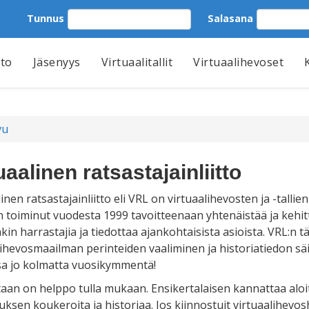
Tunnus
Salasana
tto
Jäsenyys
Virtuaalitallit
Virtuaalihevoset
vu
uaalinen ratsastajainliitto
inen ratsastajainliitto eli VRL on virtuaalihevosten ja -talli
on toiminut vuodesta 1999 tavoitteenaan yhtenäistää ja kehit
kin harrastajia ja tiedottaa ajankohtaisista asioista. VRL:n 
lihevosmaailman perinteiden vaaliminen ja historiatiedon 
sa jo kolmatta vuosikymmentä!
aan on helppo tulla mukaan. Ensikertalaisen kannattaa alo
uksen koukeroita ja historiaa. Jos kiinnostuit virtuaalihevosh