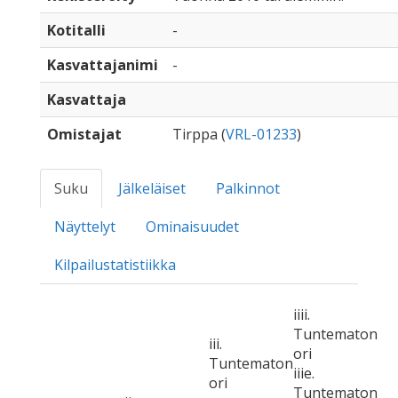
Kotitalli
-
Kasvattajanimi
-
Kasvattaja
Omistajat
Tirppa (
VRL-01233
)
Suku
Jälkeläiset
Palkinnot
Näyttelyt
Ominaisuudet
Kilpailustatistiikka
iiii.
Tuntematon
iii.
ori
Tuntematon
iiie.
ori
Tuntematon