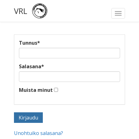
VRL
Toggle
navigati
Tunnus
*
Salasana
*
Muista minut
Unohtuiko salasana?