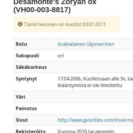
Desamonte's Zoryah ox
(VH00-003-8817)
Tämä hevonen on kuollut 03.01.2011.
Rotu
Arabialainen täysiverinen
Sukupuoli
ori
Säkäkorkeus
Syntynyt
17.04.2006, Kuollessaan alle 3v, ta
ikääntymistä ei ole ilmoitettu
Väri
Painotus
Sivut
http://www.geocities.com/inviern
Rekisteröity
Vuonna 2010 tai aiemmin.