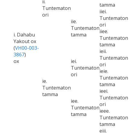
ii.
tamma
Tuntematon
iiei.
ori
Tuntematon
iie.
ori
Tuntematon
iiee.
i. Dahabu
tamma
Tuntematon
Yakout ox
tamma
(
VH00-003-
ieii.
3867
)
Tuntematon
ox
iei.
ori
Tuntematon
ieie.
ori
Tuntematon
ie.
tamma
Tuntematon
ieei.
tamma
Tuntematon
iee.
ori
Tuntematon
ieee.
tamma
Tuntematon
tamma
eiii.