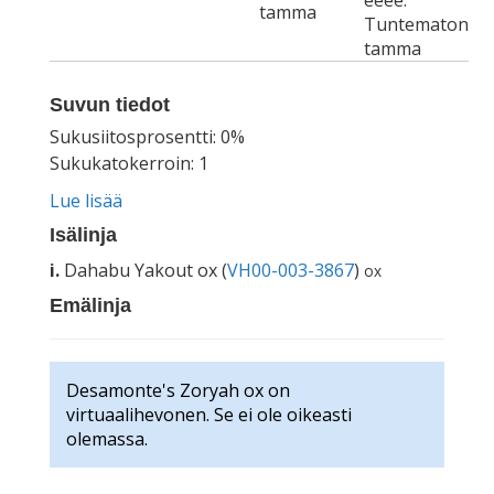
eeee.
tamma
Tuntematon
tamma
Suvun tiedot
Sukusiitosprosentti: 0%
Sukukatokerroin: 1
Lue lisää
Isälinja
i.
Dahabu Yakout ox (
VH00-003-3867
)
ox
Emälinja
Desamonte's Zoryah ox on
virtuaalihevonen. Se ei ole oikeasti
olemassa.