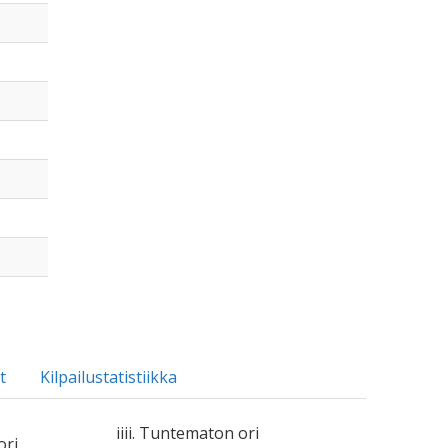
t
Kilpailustatistiikka
iiii. Tuntematon ori
ori