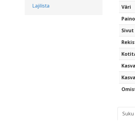
Lajilista
Väri
Paino
Sivut
Rekis
Kotita
Kasva
Kasva
Omis
Suku