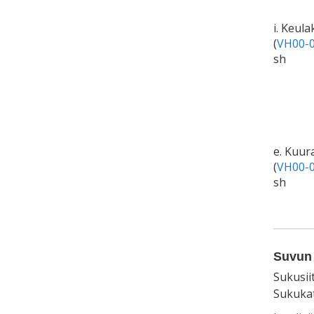
i. Keul
(
VH00-0
sh
e. Kuur
(
VH00-0
sh
Suvun 
Sukusii
Sukukat