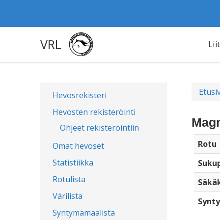
VRL
Lii
Etusi
Hevosrekisteri
Hevosten rekisteröinti
Magn
Ohjeet rekisteröintiin
Rotu
Omat hevoset
Statistiikka
Sukup
Rotulista
Säkä
Värilista
Synty
Syntymämaalista