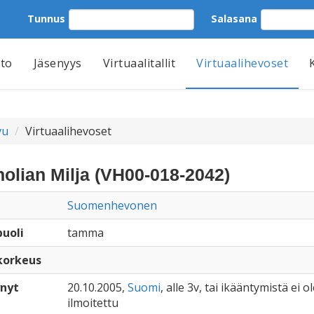
Tunnus
Salasana
tto
Jäsenyys
Virtuaalitallit
Virtuaalihevoset
vu
Virtuaalihevoset
olian Milja (VH00-018-2042)
Suomenhevonen
uoli
tamma
korkeus
nyt
20.10.2005,
Suomi
, alle 3v, tai ikääntymistä ei ol
ilmoitettu