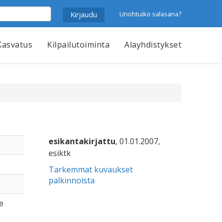
Unohtuiko salasana?
Kasvatus
Kilpailutoiminta
Alayhdistykset
esikantakirjattu
, 01.01.2007,
esiktk
Tarkemmat kuvaukset
palkinnoista
e