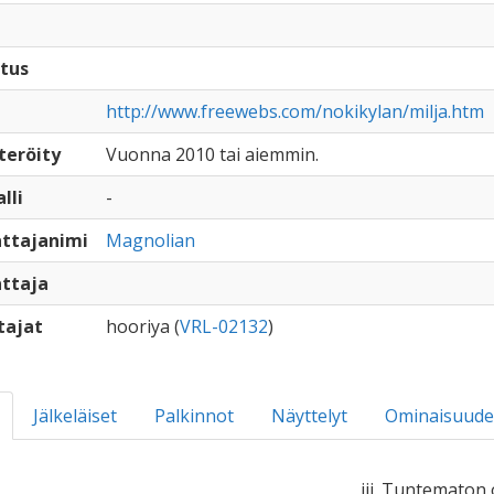
tus
http://www.freewebs.com/nokikylan/milja.htm
teröity
Vuonna 2010 tai aiemmin.
lli
-
ttajanimi
Magnolian
ttaja
tajat
hooriya (
VRL-02132
)
Jälkeläiset
Palkinnot
Näyttelyt
Ominaisuude
iii. Tuntematon 