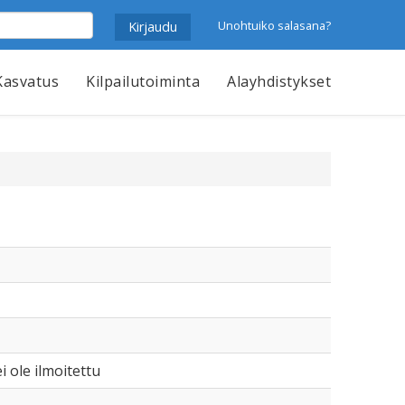
Unohtuiko salasana?
Kasvatus
Kilpailutoiminta
Alayhdistykset
i ole ilmoitettu