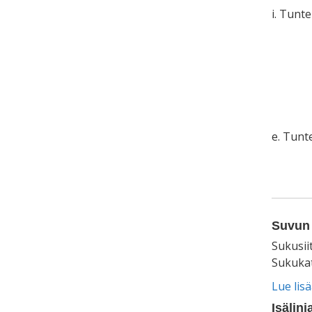
i. Tunt
e. Tun
Suvun 
Sukusii
Sukukat
Lue lis
Isälinj