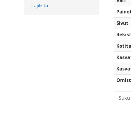
Väri
Lajilista
Paino
Sivut
Rekist
Kotita
Kasva
Kasva
Omist
Suku