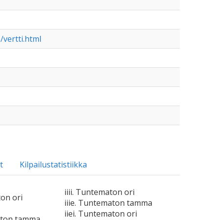
vertti.html
t
Kilpailustatistiikka
iiii. Tuntematon ori
ton ori
iiie. Tuntematon tamma
iiei. Tuntematon ori
aton tamma