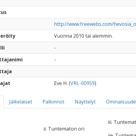
tus
http://www.freewebs.com/hevosia_o/
eröity
Vuonna 2010 tai aiemmin.
lli
-
ttajanimi
-
ttaja
ajat
Eve H. (
VRL-00959
)
Jälkeläiset
Palkinnot
Näyttelyt
Ominaisuude
iii. Tuntema
ii. Tuntematon ori
iie. Tuntem