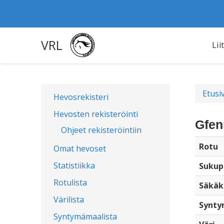
VRL
Lii
Etusi
Hevosrekisteri
Hevosten rekisteröinti
Gfen
Ohjeet rekisteröintiin
Rotu
Omat hevoset
Statistiikka
Sukup
Rotulista
Säkäk
Värilista
Synty
Syntymämaalista