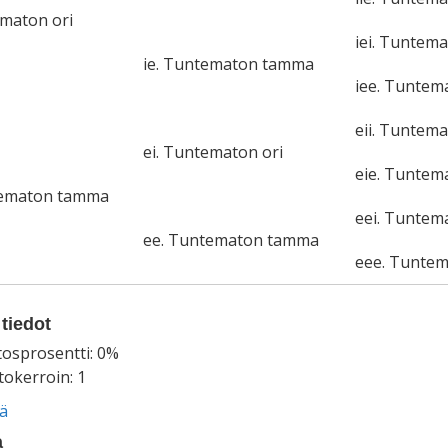
ematon ori
iei. Tuntema
ie. Tuntematon tamma
iee. Tunte
eii. Tuntema
ei. Tuntematon ori
eie. Tunte
tematon tamma
eei. Tuntem
ee. Tuntematon tamma
eee. Tunte
tiedot
tosprosentti: 0%
okerroin: 1
ää
a