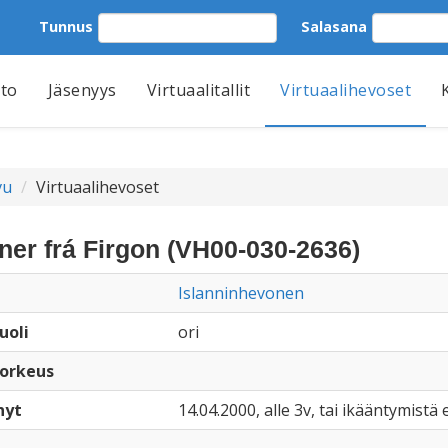
Tunnus
Salasana
tto
Jäsenyys
Virtuaalitallit
Virtuaalihevoset
vu
Virtuaalihevoset
ner frá Firgon (VH00-030-2636)
Islanninhevonen
uoli
ori
orkeus
nyt
14.04.2000, alle 3v, tai ikääntymistä e