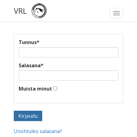
VRL
Toggle
navigati
Tunnus
*
Salasana
*
Muista minut
Unohtuiko salasana?