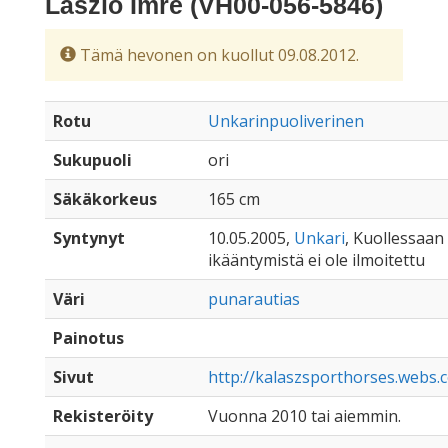
László Imre (VH00-056-5846)
Tämä hevonen on kuollut 09.08.2012.
Rotu
Unkarinpuoliverinen
Sukupuoli
ori
Säkäkorkeus
165 cm
Syntynyt
10.05.2005,
Unkari
, Kuollessaan a
ikääntymistä ei ole ilmoitettu
Väri
punarautias
Painotus
Sivut
http://kalaszsporthorses.webs.
Rekisteröity
Vuonna 2010 tai aiemmin.