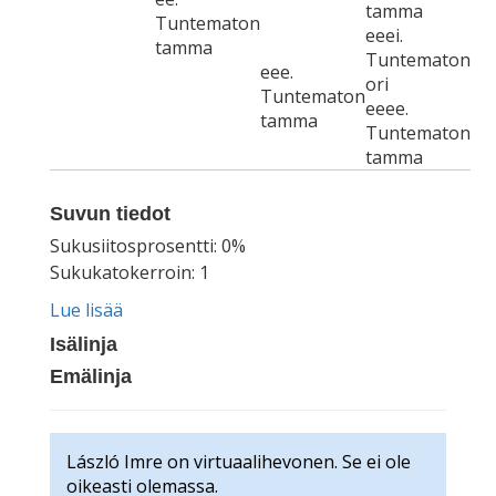
tamma
Tuntematon
eeei.
tamma
Tuntematon
eee.
ori
Tuntematon
eeee.
tamma
Tuntematon
tamma
Suvun tiedot
Sukusiitosprosentti: 0%
Sukukatokerroin: 1
Lue lisää
Isälinja
Emälinja
László Imre on virtuaalihevonen. Se ei ole
oikeasti olemassa.