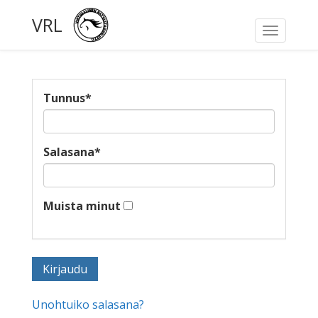
VRL
Toggle
navigati
Tunnus
*
Salasana
*
Muista minut
Unohtuiko salasana?