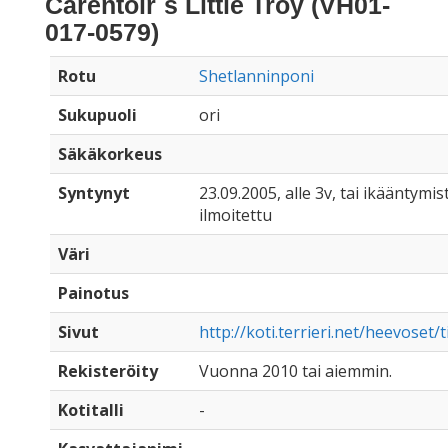
Carentoir´s Little Troy (VH01-
017-0579)
Rotu
Shetlanninponi
Sukupuoli
ori
Säkäkorkeus
Syntynyt
23.09.2005, alle 3v, tai ikääntymist
ilmoitettu
Väri
Painotus
Sivut
http://koti.terrieri.net/heevoset/
Rekisteröity
Vuonna 2010 tai aiemmin.
Kotitalli
-