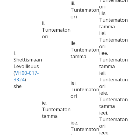
Tuntematon
iii.
ori
Tuntematon
iiie.
ori
Tuntematon
ii.
tamma
Tuntematon
iiei.
ori
Tuntematon
iie.
ori
Tuntematon
i.
iiee.
tamma
Shettismaan
Tuntematon
Levollisuus
tamma
(
VH00-017-
ieii.
3324
)
Tuntematon
iei.
she
ori
Tuntematon
ieie.
ori
Tuntematon
ie.
tamma
Tuntematon
ieei.
tamma
Tuntematon
iee.
ori
Tuntematon
ieee.