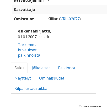
Kasvattajanimi
-
Kasvattaja
Omistajat
Killian (
VRL-02077
)
esikantakirjattu
,
01.01.2007, esiktk
Tarkemmat
kuvaukset
palkinnoista
Suku
Jälkeläiset
Palkinnot
Näyttelyt
Ominaisuudet
Kilpailustatistiikka
iiii.