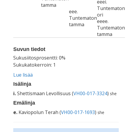
eeei.
tamma
Tuntematon
eee.
ori
Tuntematon
eeee.
tamma
Tuntematon
tamma
Suvun tiedot
Sukusiitosprosentti: 0%
Sukukatokerroin: 1
Lue lisää
Isälinja
i.
Shettismaan Levollisuus (
VH00-017-3324
)
she
Emälinja
e.
Kaviopolun Terah (
VH00-017-1693
)
she