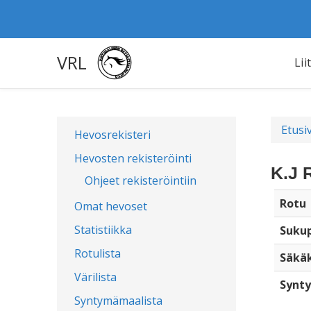
VRL
Lii
Etusi
Hevosrekisteri
Hevosten rekisteröinti
K.J 
Ohjeet rekisteröintiin
Rotu
Omat hevoset
Statistiikka
Sukup
Rotulista
Säkä
Värilista
Synty
Syntymämaalista