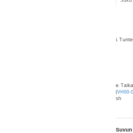
Suku
i. Tunt
e. Taik
(
VH00-0
sh
Suvun 