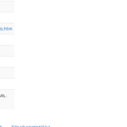
is.htm
VRL-