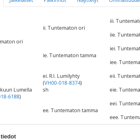
Jälkeläiset
Palkinnot
Näyttelyt
Ominaisuude
iii. Tuntemat
ii. Tuntematon ori
iie. Tuntem
ematon ori
iei. Tuntema
ie. Tuntematon tamma
iee. Tuntem
ei. R.I. Lumilyhty
eii. Tuntema
(
VH00-018-8374
)
akuun Lumella
sh
eie. Tuntem
18-6188
)
eei. Tuntema
ee. Tuntematon tamma
eee. Tuntem
tiedot