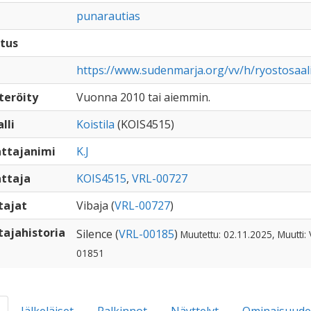
punarautias
tus
https://www.sudenmarja.org/vv/h/ryostosaal
teröity
Vuonna 2010 tai aiemmin.
lli
Koistila
(KOIS4515)
ttajanimi
K.J
ttaja
KOIS4515
,
VRL-00727
tajat
Vibaja (
VRL-00727
)
ajahistoria
Silence (
VRL-00185
)
Muutettu: 02.11.2025, Muutti: 
01851