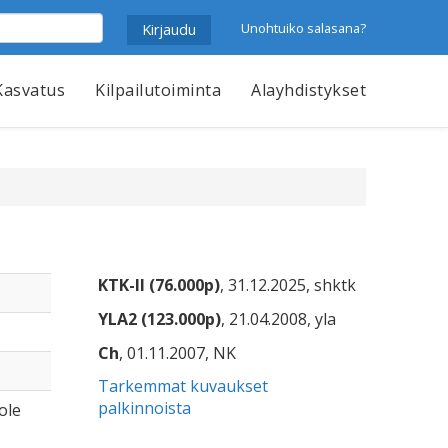
Unohtuiko salasana?
Kasvatus
Kilpailutoiminta
Alayhdistykset
KTK-II (76.000p)
, 31.12.2025, shktk
YLA2 (123.000p)
, 21.04.2008, yla
Ch
, 01.11.2007, NK
Tarkemmat kuvaukset
palkinnoista
 ole