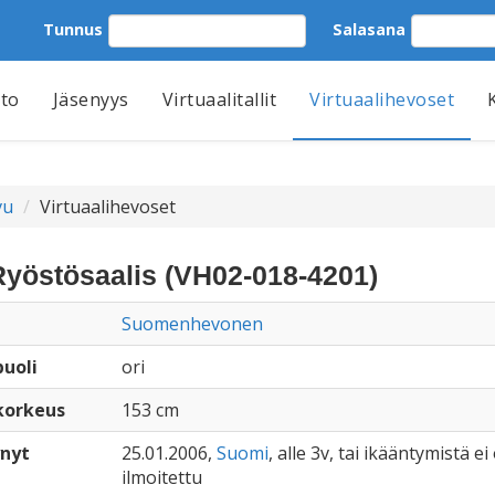
Tunnus
Salasana
tto
Jäsenyys
Virtuaalitallit
Virtuaalihevoset
vu
Virtuaalihevoset
Ryöstösaalis (VH02-018-4201)
Suomenhevonen
uoli
ori
korkeus
153 cm
nyt
25.01.2006,
Suomi
, alle 3v, tai ikääntymistä ei
ilmoitettu