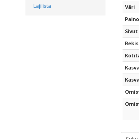
Lajilista
Väri
Paino
Sivut
Rekis
Kotita
Kasva
Kasva
Omis
Omist