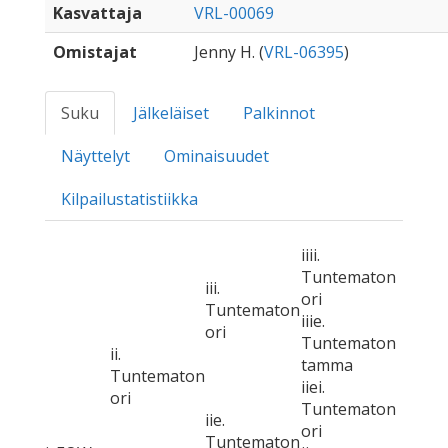
Kasvattaja
VRL-00069
Omistajat
Jenny H. (
VRL-06395
)
Suku
Jälkeläiset
Palkinnot
Näyttelyt
Ominaisuudet
Kilpailustatistiikka
iiii.
Tuntematon
iii.
ori
Tuntematon
iiie.
ori
Tuntematon
ii.
tamma
Tuntematon
iiei.
ori
Tuntematon
iie.
ori
Tuntematon