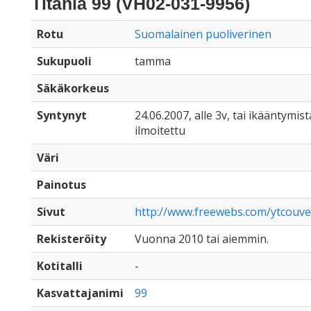
Titania 99 (VH02-031-9956)
Rotu
Suomalainen puoliverinen
Sukupuoli
tamma
Säkäkorkeus
Syntynyt
24.06.2007, alle 3v, tai ikääntymist
ilmoitettu
Väri
Painotus
Sivut
http://www.freewebs.com/ytcouver
Rekisteröity
Vuonna 2010 tai aiemmin.
Kotitalli
-
Kasvattajanimi
99