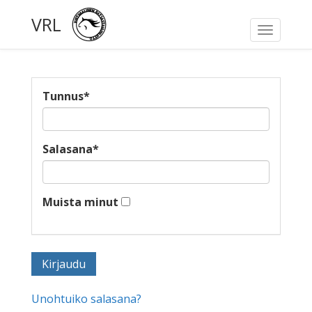
VRL
Toggle
navigati
Tunnus
*
Salasana
*
Muista minut
Unohtuiko salasana?