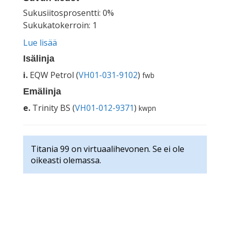
Sukusiitosprosentti: 0%
Sukukatokerroin: 1
Lue lisää
Isälinja
i.
EQW Petrol (
VH01-031-9102
)
fwb
Emälinja
e.
Trinity BS (
VH01-012-9371
)
kwpn
Titania 99 on virtuaalihevonen. Se ei ole
oikeasti olemassa.