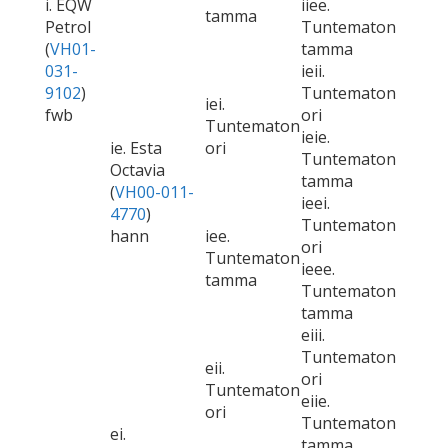
i. EQW
iiee.
tamma
Petrol
Tuntematon
(
VH01-
tamma
031-
ieii.
9102
)
Tuntematon
iei.
fwb
ori
Tuntematon
ieie.
ie. Esta
ori
Tuntematon
Octavia
tamma
(
VH00-011-
ieei.
4770
)
Tuntematon
hann
iee.
ori
Tuntematon
ieee.
tamma
Tuntematon
tamma
eiii.
Tuntematon
eii.
ori
Tuntematon
eiie.
ori
Tuntematon
ei.
tamma