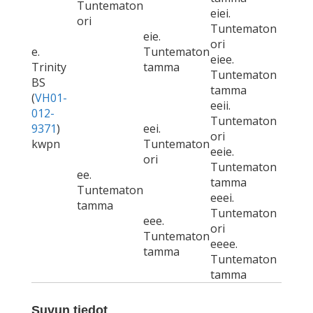
Tuntematon
eiei.
ori
Tuntematon
eie.
ori
e.
Tuntematon
eiee.
Trinity
tamma
Tuntematon
BS
tamma
(
VH01-
eeii.
012-
Tuntematon
9371
)
eei.
ori
kwpn
Tuntematon
eeie.
ori
Tuntematon
ee.
tamma
Tuntematon
eeei.
tamma
Tuntematon
eee.
ori
Tuntematon
eeee.
tamma
Tuntematon
tamma
Suvun tiedot