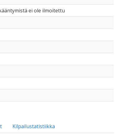
ikääntymistä ei ole ilmoitettu
t
Kilpailustatistiikka