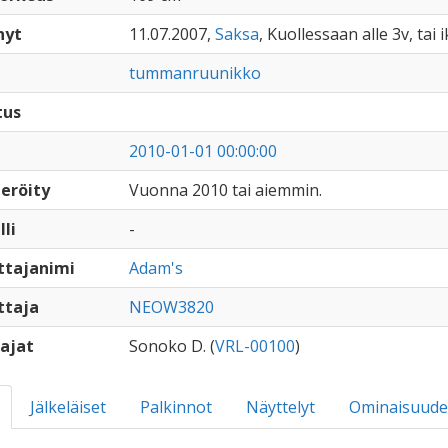
nyt
11.07.2007,
Saksa
, Kuollessaan alle 3v, tai 
tummanruunikko
tus
2010-01-01 00:00:00
eröity
Vuonna 2010 tai aiemmin.
lli
-
ttajanimi
Adam's
ttaja
NEOW3820
ajat
Sonoko D. (
VRL-00100
)
Jälkeläiset
Palkinnot
Näyttelyt
Ominaisuude