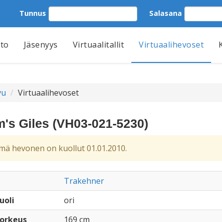
Tunnus
Salasana
tto
Jäsenyys
Virtuaalitallit
Virtuaalihevoset
vu
Virtuaalihevoset
's Giles (VH03-021-5230)
ä hevonen on kuollut 01.01.2010.
Trakehner
uoli
ori
orkeus
169 cm