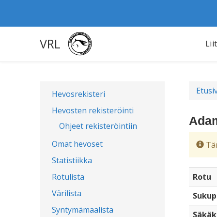
VRL
Lii
Etusi
Hevosrekisteri
Hevosten rekisteröinti
Adam
Ohjeet rekisteröintiin
Omat hevoset
Täm
Statistiikka
Rotulista
Rotu
Värilista
Sukup
Syntymämaalista
Säkäk