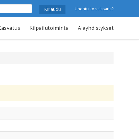
Unohtuiko salasana?
Kasvatus
Kilpailutoiminta
Alayhdistykset