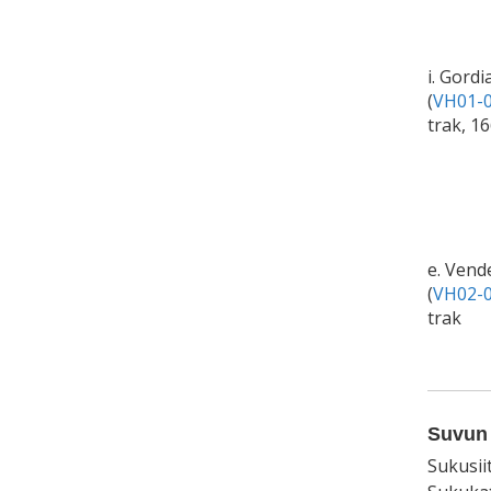
i. Gordi
(
VH01-0
trak, 1
e. Vend
(
VH02-0
trak
Suvun 
Sukusii