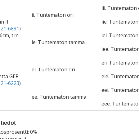
iii. Tuntematon 
ii. Tuntematon ori
an II
iie. Tuntemato
21-6891
)
66cm, trn
iei. Tuntematon 
ie. Tuntematon tamma
iee. Tuntemato
eii. Tuntematon 
ei. Tuntematon ori
etta GER
eie. Tuntemato
21-6223
)
eei. Tuntematon
ee. Tuntematon tamma
eee. Tuntemat
tiedot
tosprosentti: 0%