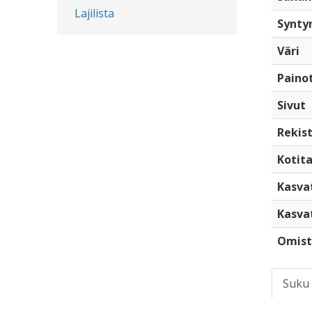
Lajilista
Synty
Väri
Paino
Sivut
Rekist
Kotita
Kasva
Kasva
Omist
Suku