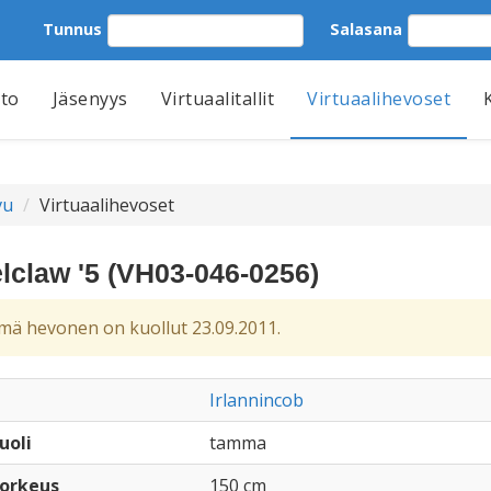
Tunnus
Salasana
tto
Jäsenyys
Virtuaalitallit
Virtuaalihevoset
vu
Virtuaalihevoset
lclaw '5 (VH03-046-0256)
ä hevonen on kuollut 23.09.2011.
Irlannincob
uoli
tamma
orkeus
150 cm