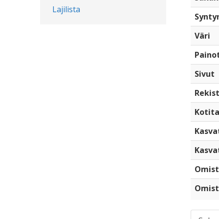
Lajilista
Synty
Väri
Paino
Sivut
Rekist
Kotita
Kasva
Kasva
Omist
Omist