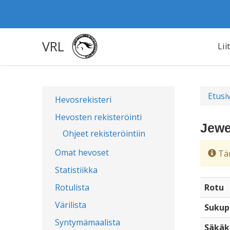
VRL
Lii
Etusi
Hevosrekisteri
Hevosten rekisteröinti
Jewe
Ohjeet rekisteröintiin
Omat hevoset
Täm
Statistiikka
Rotulista
Rotu
Värilista
Sukup
Syntymämaalista
Säkäk