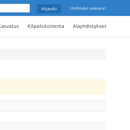
Unohtuiko salasana?
Kasvatus
Kilpailutoiminta
Alayhdistykset