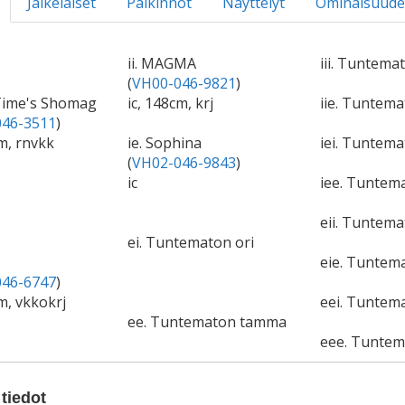
Jälkeläiset
Palkinnot
Näyttelyt
Ominaisuude
ii. MAGMA
iii. Tuntema
(
VH00-046-9821
)
 Time's Shomag
ic, 148cm, krj
iie. Tuntem
46-3511
)
cm, rnvkk
ie. Sophina
iei. Tuntema
(
VH02-046-9843
)
ic
iee. Tuntem
eii. Tuntema
ei. Tuntematon ori
eie. Tuntem
46-6747
)
m, vkkokrj
eei. Tuntema
ee. Tuntematon tamma
eee. Tunte
tiedot