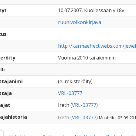
nyt
10.07.2007, Kuollessaan yli 8v
ruunivoikonkirjava
tus
http://karmaeffect.webs.com/jewel
eröity
Vuonna 2010 tai aiemmin.
lli
-
ttajanimi
(ei rekisteröity)
ttaja
VRL-03777
ajat
Ireth (
VRL-03777
)
ajahistoria
Ireth (
VRL-03777
)
Muutettu: 05.09.20