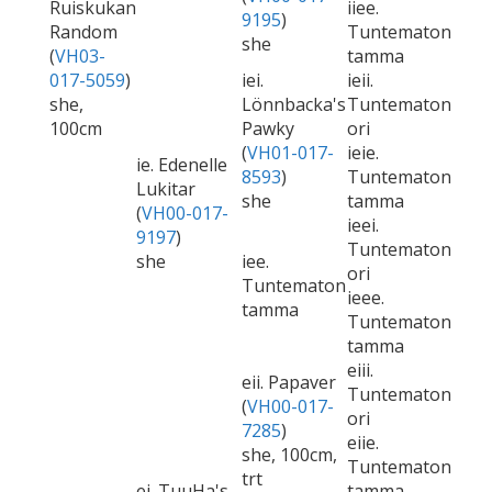
Ruiskukan
iiee.
9195
)
Random
Tuntematon
she
(
VH03-
tamma
017-5059
)
iei.
ieii.
she,
Lönnbacka's
Tuntematon
100cm
Pawky
ori
(
VH01-017-
ieie.
ie. Edenelle
8593
)
Tuntematon
Lukitar
she
tamma
(
VH00-017-
ieei.
9197
)
Tuntematon
she
iee.
ori
Tuntematon
ieee.
tamma
Tuntematon
tamma
eiii.
eii. Papaver
Tuntematon
(
VH00-017-
ori
7285
)
eiie.
she, 100cm,
Tuntematon
trt
ei. TuuHa's
tamma