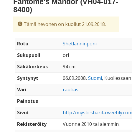
Fantome's Mandor (VH04-017-
8400)
Tämä hevonen on kuollut 21.09.2018.
Rotu
Shetlanninponi
Sukupuoli
ori
Säkäkorkeus
94 cm
Syntynyt
06.09.2008,
Suomi
, Kuollessaan 
Väri
rautias
Painotus
Sivut
http://mysticsharifa.weebly.c
Rekisteröity
Vuonna 2010 tai aiemmin.