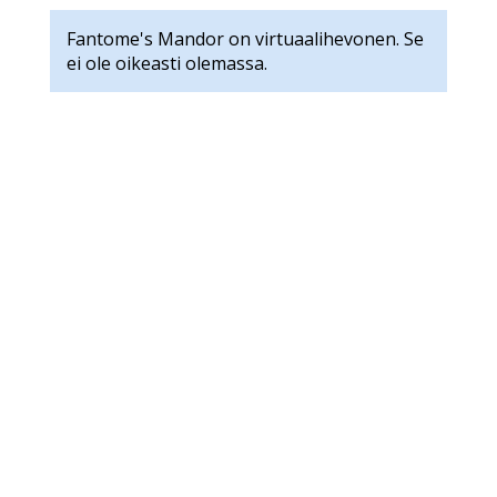
Fantome's Mandor on virtuaalihevonen. Se
ei ole oikeasti olemassa.