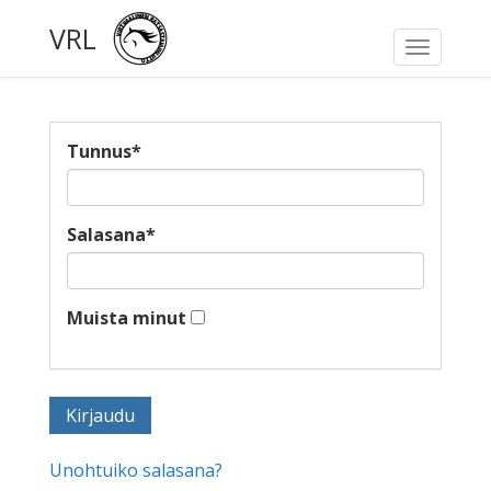
VRL
Toggle
navigati
Tunnus
*
Salasana
*
Muista minut
Unohtuiko salasana?