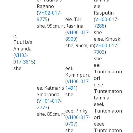
Ragano
eiei.
(
VH02-017-
Rasputin
9775
)
eie. T.H.
(
VH00-017-
she, 99cm, rt
Rasriina
7288
)
(
VH00-017-
she
e.
8909
)
eiee. Kinuski
TuuHa's
she, 96cm, m
(
VH00-017-
Amanda
7903
)
(
VH03-
she
017-3815
)
eeii.
she
eei.
Tuntematon
Kuminpuru
ori
(
VH00-017-
eeie.
ee. Katmar's
1491
)
Tuntematon
Smaranda
she
tamma
(
VH01-017-
eeei.
2773
)
eee. Pinky
Tuntematon
she, 85cm, rt
(
VH00-017-
ori
0707
)
eeee.
she
Tuntematon