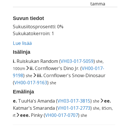
tamma
Suvun tiedot
Sukusiitosprosentti: 0%
Sukukatokerroin: 1
Lue lisää
Isälinja
i.
Ruiskukan Random (
VH03-017-5059
)
she,
ii.
Cornflower's Dino Jr. (
VH00-017-
100cm
9198
)
iii.
Cornflower's Snow-Dinosaur
she
(
VH00-017-9163
)
she
Emälinja
e.
TuuHa's Amanda (
VH03-017-3815
)
ee.
she
Katmar's Smaranda (
VH01-017-2773
)
she, 85cm,
eee.
Pinky (
VH00-017-0707
)
rt
she