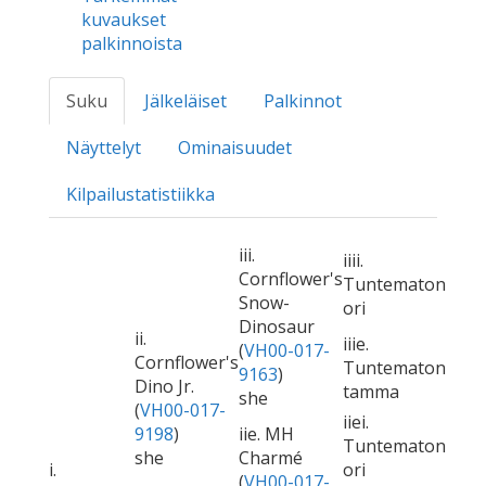
kuvaukset
palkinnoista
Suku
Jälkeläiset
Palkinnot
Näyttelyt
Ominaisuudet
Kilpailustatistiikka
iii.
iiii.
Cornflower's
Tuntematon
Snow-
ori
Dinosaur
ii.
iiie.
(
VH00-017-
Cornflower's
Tuntematon
9163
)
Dino Jr.
tamma
she
(
VH00-017-
iiei.
9198
)
iie. MH
Tuntematon
she
Charmé
i.
ori
(
VH00-017-