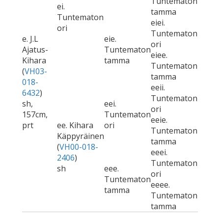
Tuntematon
ei.
tamma
Tuntematon
eiei.
ori
Tuntematon
e. J.L
eie.
ori
Ajatus-
Tuntematon
eiee.
Kihara
tamma
Tuntematon
(
VH03-
tamma
018-
eeii.
6432
)
Tuntematon
sh,
eei.
ori
157cm,
Tuntematon
eeie.
prt
ee. Kihara
ori
Tuntematon
Käppyräinen
tamma
(
VH00-018-
eeei.
2406
)
Tuntematon
sh
eee.
ori
Tuntematon
eeee.
tamma
Tuntematon
tamma