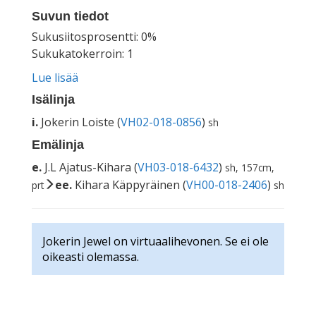
Suvun tiedot
Sukusiitosprosentti: 0%
Sukukatokerroin: 1
Lue lisää
Isälinja
i.
Jokerin Loiste (
VH02-018-0856
)
sh
Emälinja
e.
J.L Ajatus-Kihara (
VH03-018-6432
)
sh, 157cm,
ee.
Kihara Käppyräinen (
VH00-018-2406
)
prt
sh
Jokerin Jewel on virtuaalihevonen. Se ei ole
oikeasti olemassa.