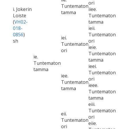
ori
Tuntematon
i. Jokerin
iiee.
tamma
Loiste
Tuntematon
(
VH02-
tamma
018-
ieii.
0856
)
Tuntematon
iei.
sh
ori
Tuntematon
ieie.
ori
Tuntematon
ie.
tamma
Tuntematon
ieei.
tamma
Tuntematon
iee.
ori
Tuntematon
ieee.
tamma
Tuntematon
tamma
eiii.
Tuntematon
eii.
ori
Tuntematon
eiie.
ori