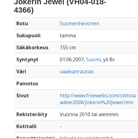
Jokerin Jewel (VH04-018-
4366)
Rotu
Suomenhevonen
Sukupuoli
tamma
Säkäkorkeus
155 cm
Syntynyt
01.06.2007,
Suomi
, yli 8v
Väri
vaaleanrautias
Painotus
Sivut
http://www.freewebs.com/siittola-
adele2008/Jokerin%20Jewel.htm
Rekisteröity
Vuonna 2010 tai aiemmin.
Kotitalli
-