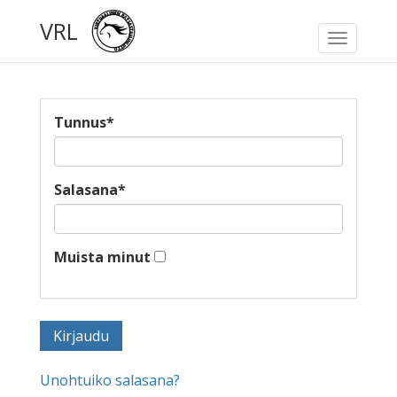
VRL
Toggle
navigati
Tunnus
*
Salasana
*
Muista minut
Unohtuiko salasana?