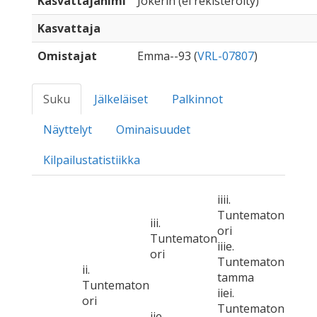
Kasvattajanimi
Jokerin (ei rekisteröity)
Kasvattaja
Omistajat
Emma--93 (
VRL-07807
)
Suku
Jälkeläiset
Palkinnot
Näyttelyt
Ominaisuudet
Kilpailustatistiikka
iiii.
Tuntematon
iii.
ori
Tuntematon
iiie.
ori
Tuntematon
ii.
tamma
Tuntematon
iiei.
ori
Tuntematon
iie.