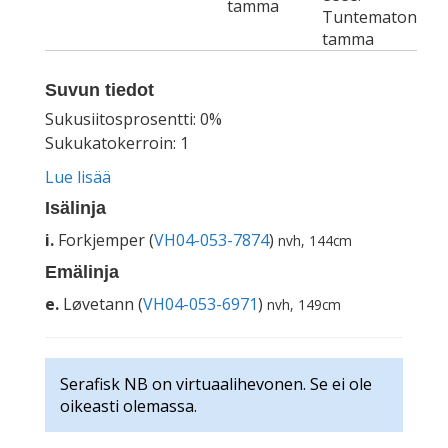
tamma
Tuntematon
tamma
Suvun tiedot
Sukusiitosprosentti: 0%
Sukukatokerroin: 1
Lue lisää
Isälinja
i.
Forkjemper (
VH04-053-7874
)
nvh, 144cm
Emälinja
e.
Løvetann (
VH04-053-6971
)
nvh, 149cm
Serafisk NB on virtuaalihevonen. Se ei ole
oikeasti olemassa.