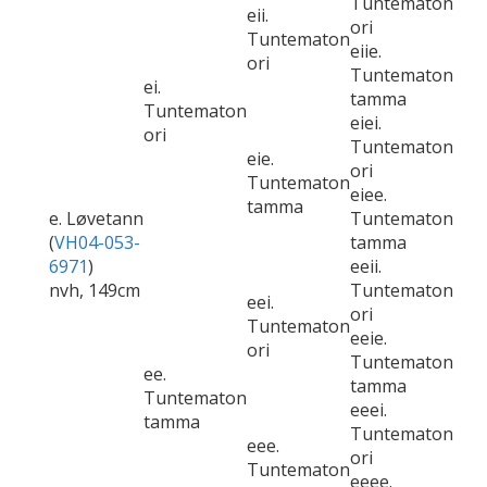
Tuntematon
eii.
ori
Tuntematon
eiie.
ori
Tuntematon
ei.
tamma
Tuntematon
eiei.
ori
Tuntematon
eie.
ori
Tuntematon
eiee.
tamma
e. Løvetann
Tuntematon
(
VH04-053-
tamma
6971
)
eeii.
nvh, 149cm
Tuntematon
eei.
ori
Tuntematon
eeie.
ori
Tuntematon
ee.
tamma
Tuntematon
eeei.
tamma
Tuntematon
eee.
ori
Tuntematon
eeee.