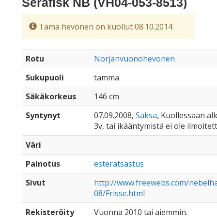
Serafisk NB (VH04-053-8513)
Tämä hevonen on kuollut 08.10.2014.
Rotu
Norjanvuonohevonen
Sukupuoli
tamma
Säkäkorkeus
146 cm
Syntynyt
07.09.2008,
Saksa
, Kuollessaan all
3v, tai ikääntymistä ei ole ilmoitet
Väri
Painotus
esteratsastus
Sivut
http://www.freewebs.com/nebelha
08/Frisse.html
Rekisteröity
Vuonna 2010 tai aiemmin.