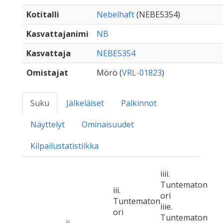
Kotitalli
Nebelhaft
(NEBE5354)
Kasvattajanimi
NB
Kasvattaja
NEBE5354
Omistajat
Mörö (
VRL-01823
)
Suku
Jälkeläiset
Palkinnot
Näyttelyt
Ominaisuudet
Kilpailustatistiikka
iiii.
Tuntematon
iii.
ori
Tuntematon
iiie.
ori
Tuntematon