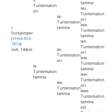
ii.
tamma
Tuntematon
iiei.
ori
Tuntematon
iie.
ori
Tuntematon
iiee.
i.
tamma
Tuntematon
Forkjemper
tamma
(
VH04-053-
ieii.
7874
)
Tuntematon
nvh, 144cm
iei.
ori
Tuntematon
ieie.
ori
Tuntematon
ie.
tamma
Tuntematon
ieei.
tamma
Tuntematon
iee.
ori
Tuntematon
ieee.
tamma
Tuntematon
tamma
eiii.