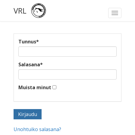
VRL
Toggle
navigati
Tunnus
*
Salasana
*
Muista minut
Unohtuiko salasana?