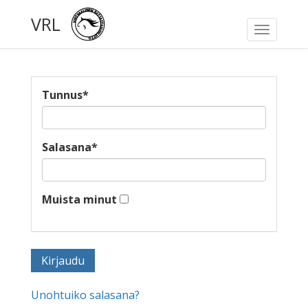
VRL
Toggle
navigati
Tunnus
*
Salasana
*
Muista minut
Unohtuiko salasana?