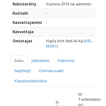
Rekisteröity
Vuonna 2010 tai aiemmin.
Kotitalli
-
Kasvattajanimi
-
Kasvattaja
Omistajat
Hayfa bint Abd-Al-Ka (
VRL-
06961
)
Suku
Jälkeläiset
Palkinnot
Näyttelyt
Ominaisuudet
Kilpailustatistiikka
iiii.
Tuntematon
iii.
ori