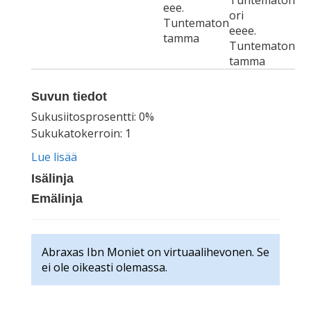
Tuntematon
eee.
ori
Tuntematon
eeee.
tamma
Tuntematon
tamma
Suvun tiedot
Sukusiitosprosentti: 0%
Sukukatokerroin: 1
Lue lisää
Isälinja
Emälinja
Abraxas Ibn Moniet on virtuaalihevonen. Se
ei ole oikeasti olemassa.