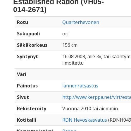
Established Radon (VH05-
014-2671)
Rotu
Quarterhevonen
Sukupuoli
ori
Säkäkorkeus
156 cm
Syntynyt
16.08.2008, alle 3v, tai ikääntymi
ilmoitettu
Väri
Painotus
lännenratsastus
Sivut
http://www.kerppa.net/virt/est
Rekisteröity
Vuonna 2010 tai aiemmin.
Kotitalli
RDN Hevoskasvatus
(RDNH049