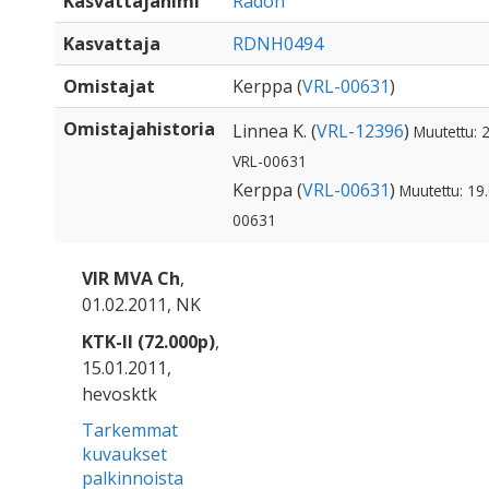
Kasvattajanimi
Radon
Kasvattaja
RDNH0494
Omistajat
Kerppa (
VRL-00631
)
Omistajahistoria
Linnea K. (
VRL-12396
)
Muutettu: 2
VRL-00631
Kerppa (
VRL-00631
)
Muutettu: 19.
00631
VIR MVA Ch
,
01.02.2011, NK
KTK-II (72.000p)
,
15.01.2011,
hevosktk
Tarkemmat
kuvaukset
palkinnoista