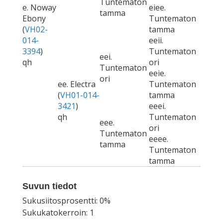
Tuntematon
e. Noway
eiee.
tamma
Ebony
Tuntematon
(
VH02-
tamma
014-
eeii.
3394
)
Tuntematon
eei.
qh
ori
Tuntematon
eeie.
ori
ee. Electra
Tuntematon
(
VH01-014-
tamma
3421
)
eeei.
qh
Tuntematon
eee.
ori
Tuntematon
eeee.
tamma
Tuntematon
tamma
Suvun tiedot
Sukusiitosprosentti: 0%
Sukukatokerroin: 1