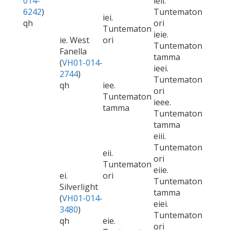
014-
ieii.
6242
)
Tuntematon
iei.
qh
ori
Tuntematon
ieie.
ie. West
ori
Tuntematon
Fanella
tamma
(
VH01-014-
ieei.
2744
)
Tuntematon
qh
iee.
ori
Tuntematon
ieee.
tamma
Tuntematon
tamma
eiii.
Tuntematon
eii.
ori
Tuntematon
eiie.
ei.
ori
Tuntematon
Silverlight
tamma
(
VH01-014-
eiei.
3480
)
Tuntematon
qh
eie.
ori