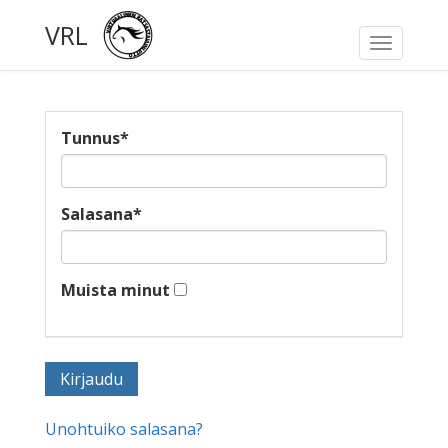
VRL
Toggle
navigati
Tunnus
*
Salasana
*
Muista minut
Unohtuiko salasana?