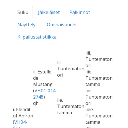
Suku
Jälkeläiset
Palkinnot
Näyttelyt
Ominaisuudet
Kilpailustatistiikka
iiii.
Tuntematon
iii.
ori
Tuntematon
ii. Estelle
iiie.
ori
de
Tuntematon
Mustang
tamma
(
VH01-014-
iiei.
2748
)
Tuntematon
iie.
qh
ori
Tuntematon
i. Elendil
iiee.
tamma
of Aníron
Tuntematon
(
VH04-
tamma