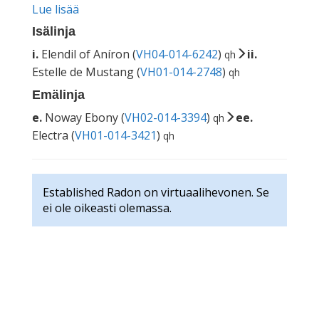
Lue lisää
Isälinja
i.
Elendil of Aníron (
VH04-014-6242
)
ii.
qh
Estelle de Mustang (
VH01-014-2748
)
qh
Emälinja
e.
Noway Ebony (
VH02-014-3394
)
ee.
qh
Electra (
VH01-014-3421
)
qh
Established Radon on virtuaalihevonen. Se
ei ole oikeasti olemassa.