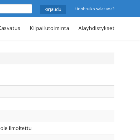
Unohtuiko salasana?
Kasvatus
Kilpailutoiminta
Alayhdistykset
 ole ilmoitettu