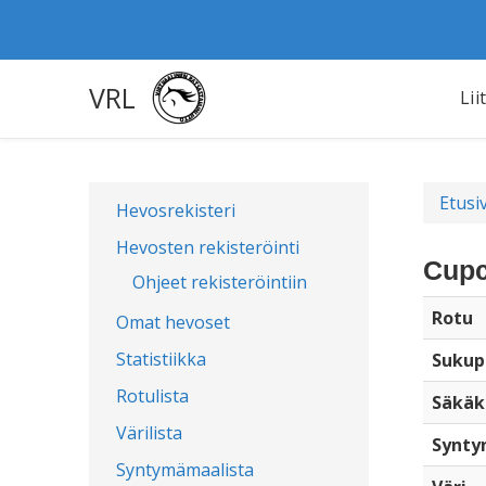
VRL
Lii
Etusi
Hevosrekisteri
Hevosten rekisteröinti
Cupc
Ohjeet rekisteröintiin
Rotu
Omat hevoset
Statistiikka
Sukup
Rotulista
Säkäk
Värilista
Synty
Syntymämaalista