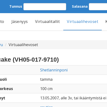
Tunnus
Salasana
tto
Jäsenyys
Virtuaalitallit
Virtuaalihevoset
vu
Virtuaalihevoset
ake (VH05-017-9710)
Shetlanninponi
uoli
tamma
orkeus
100 cm
nyt
13.05.2007, alle 3v, tai ikääntymistä ei