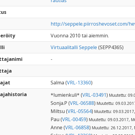
rautias
tus
http://seppele.piirroshevoset.com/h
eröity
Vuonna 2010 tai aiemmin.
lli
Virtuaalitalli Seppele
(SEPP4365)
ttajanimi
-
ttaja
ajat
Salma (
VRL-13360
)
ajahistoria
*lumienkuli* (
VRL-03491
)
Muutettu: 09.
Sonja.P (
VRL-06588
)
Muutettu: 09.03.201
Miltsu (
VRL-05564
)
Muutettu: 09.03.2017
Pau (
VRL-00459
)
Muutettu: 09.03.2017, M
Anne (
VRL-06858
)
Muutettu: 26.12.2017, 