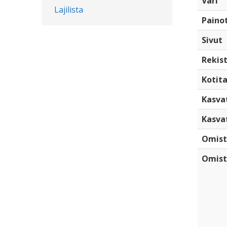
Väri
Lajilista
Paino
Sivut
Rekist
Kotita
Kasva
Kasva
Omist
Omist