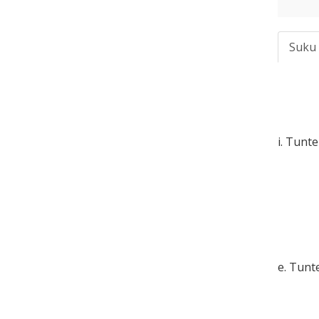
Suku
i. Tunt
e. Tun