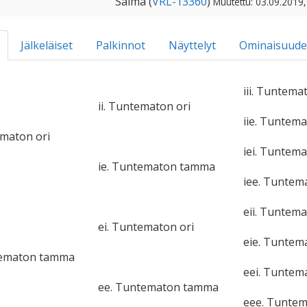
Salma (
VRL-13360
)
Muutettu: 03.09.2019,
Jälkeläiset
Palkinnot
Näyttelyt
Ominaisuude
iii. Tuntema
ii. Tuntematon ori
iie. Tuntem
ematon ori
iei. Tuntema
ie. Tuntematon tamma
iee. Tunte
eii. Tuntema
ei. Tuntematon ori
eie. Tunte
tematon tamma
eei. Tuntem
ee. Tuntematon tamma
eee. Tunte