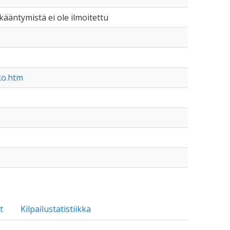
 ikääntymistä ei ole ilmoitettu
ko.htm
t
Kilpailustatistiikka