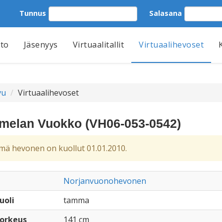
Tunnus
Salasana
tto
Jäsenyys
Virtuaalitallit
Virtuaalihevoset
vu
Virtuaalihevoset
elan Vuokko (VH06-053-0542)
ä hevonen on kuollut 01.01.2010.
Norjanvuonohevonen
uoli
tamma
orkeus
141 cm