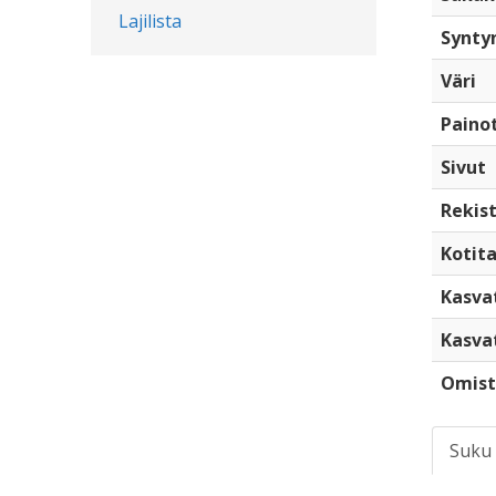
Lajilista
Synty
Väri
Paino
Sivut
Rekist
Kotita
Kasva
Kasva
Omist
Suku