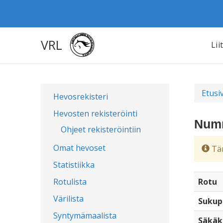
VRL
Lii
Etusi
Hevosrekisteri
Hevosten rekisteröinti
Numm
Ohjeet rekisteröintiin
Omat hevoset
Täm
Statistiikka
Rotulista
Rotu
Värilista
Sukup
Syntymämaalista
Säkäk