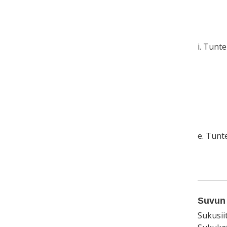
i. Tunt
e. Tun
Suvun 
Sukusii