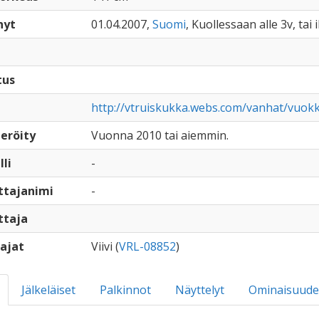
nyt
01.04.2007,
Suomi
, Kuollessaan alle 3v, tai
tus
http://vtruiskukka.webs.com/vanhat/vuok
eröity
Vuonna 2010 tai aiemmin.
lli
-
ttajanimi
-
ttaja
ajat
Viivi (
VRL-08852
)
Jälkeläiset
Palkinnot
Näyttelyt
Ominaisuude