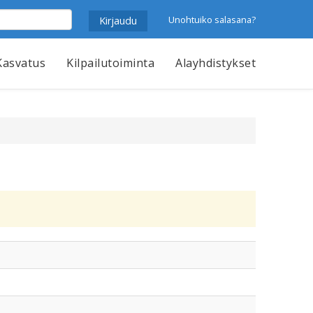
Unohtuiko salasana?
Kasvatus
Kilpailutoiminta
Alayhdistykset