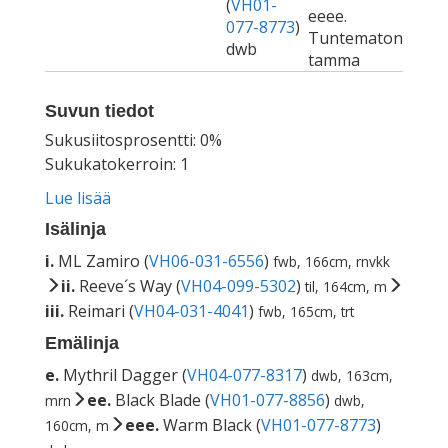
(
VH01-
eeee.
077-8773
)
Tuntematon
dwb
tamma
Suvun tiedot
Sukusiitosprosentti: 0%
Sukukatokerroin: 1
Lue lisää
Isälinja
i.
ML Zamiro (
VH06-031-6556
)
fwb, 166cm, rnvkk
ii.
Reeve´s Way (
VH04-099-5302
)
til, 164cm, m
iii.
Reimari (
VH04-031-4041
)
fwb, 165cm, trt
Emälinja
e.
Mythril Dagger (
VH04-077-8317
)
dwb, 163cm,
ee.
Black Blade (
VH01-077-8856
)
mrn
dwb,
eee.
Warm Black (
VH01-077-8773
)
160cm, m