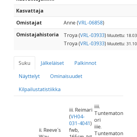
Kasvattaja
Omistajat
Anne (
VRL-06858
)
Omistajahistoria
Troya (
VRL-03933
)
Muutettu: 18.0
Troya (
VRL-03933
)
Muutettu: 31.1
Suku
Jälkeläiset
Palkinnot
Näyttelyt
Ominaisuudet
Kilpailustatistiikka
iiii.
iii. Reimari
Tuntematon
(
VH04-
ori
031-4041
)
iiie.
ii. Reeve´s
fwb,
Tuntematon
Way
165cm, trt