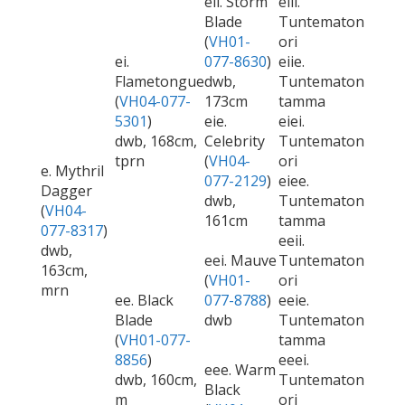
eii. Storm
eiii.
Blade
Tuntematon
(
VH01-
ori
ei.
077-8630
)
eiie.
Flametongue
dwb,
Tuntematon
(
VH04-077-
173cm
tamma
5301
)
eie.
eiei.
dwb, 168cm,
Celebrity
Tuntematon
tprn
(
VH04-
ori
e. Mythril
077-2129
)
eiee.
Dagger
dwb,
Tuntematon
(
VH04-
161cm
tamma
077-8317
)
eeii.
dwb,
eei. Mauve
Tuntematon
163cm,
(
VH01-
ori
mrn
ee. Black
077-8788
)
eeie.
Blade
dwb
Tuntematon
(
VH01-077-
tamma
8856
)
eeei.
eee. Warm
dwb, 160cm,
Tuntematon
Black
m
ori