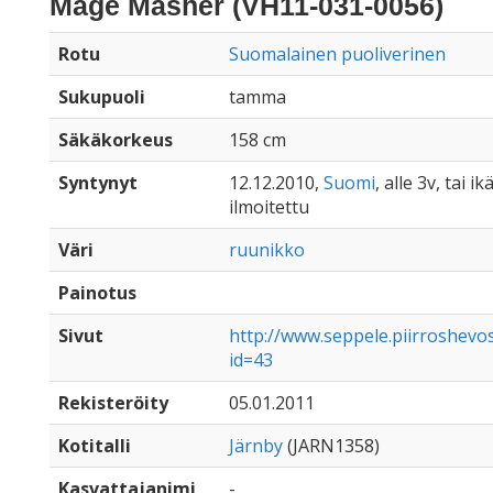
Mage Masher (VH11-031-0056)
Rotu
Suomalainen puoliverinen
Sukupuoli
tamma
Säkäkorkeus
158 cm
Syntynyt
12.12.2010,
Suomi
, alle 3v, tai i
ilmoitettu
Väri
ruunikko
Painotus
Sivut
http://www.seppele.piirroshev
id=43
Rekisteröity
05.01.2011
Kotitalli
Järnby
(JARN1358)
Kasvattajanimi
-