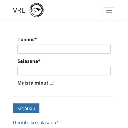
VRL
Toggle
navigati
Tunnus
*
Salasana
*
Muista minut
Unohtuiko salasana?