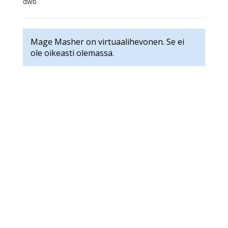
dwb
Mage Masher on virtuaalihevonen. Se ei
ole oikeasti olemassa.