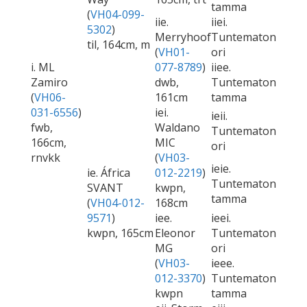
tamma
(
VH04-099-
iie.
iiei.
5302
)
Merryhoof
Tuntematon
til, 164cm, m
(
VH01-
ori
i. ML
077-8789
)
iiee.
Zamiro
dwb,
Tuntematon
(
VH06-
161cm
tamma
031-6556
)
iei.
ieii.
fwb,
Waldano
Tuntematon
166cm,
MIC
ori
rnvkk
(
VH03-
ieie.
ie. África
012-2219
)
Tuntematon
SVANT
kwpn,
tamma
(
VH04-012-
168cm
9571
)
iee.
ieei.
kwpn, 165cm
Eleonor
Tuntematon
MG
ori
(
VH03-
ieee.
012-3370
)
Tuntematon
kwpn
tamma