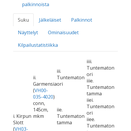
palkinnoista
Suku
Jälkeläiset
Palkinnot
Näyttelyt
Ominaisuudet
Kilpailustatistiikka
iiii.
Tuntematon
iii.
ori
ii.
Tuntematon
iiie.
Garmensia
ori
Tuntematon
(
VH00-
tamma
035-4020
)
iiei.
conn,
Tuntematon
145cm,
iie.
ori
i. Kirpun
mkm
Tuntematon
iiee.
Slott
tamma
Tuntematon
(
VH03-