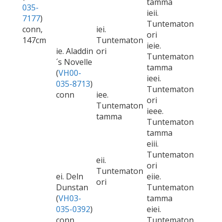
tamma
035-
ieii.
7177
)
Tuntematon
conn,
iei.
ori
147cm
Tuntematon
ieie.
ie. Aladdin
ori
Tuntematon
´s Novelle
tamma
(
VH00-
ieei.
035-8713
)
Tuntematon
conn
iee.
ori
Tuntematon
ieee.
tamma
Tuntematon
tamma
eiii.
Tuntematon
eii.
ori
Tuntematon
ei. Deln
eiie.
ori
Dunstan
Tuntematon
(
VH03-
tamma
035-0392
)
eiei.
conn,
Tuntematon