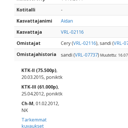
Kotitalli
-
Kasvattajanimi
Aidan
Kasvattaja
VRL-02116
Omistajat
Cery (
VRL-02116
), sandi (
VRL-0
Omistajahistoria
sandi (
VRL-07737
)
Muutettu: 16.0
KTK-II (75.500p)
,
20.03.2015, poniktk
KTK-III (61.000p)
,
25.04.2012, poniktk
Ch-M
, 01.02.2012,
NK
Tarkemmat
kuvaukset