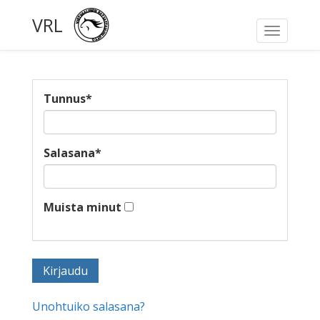
VRL
Toggle
navigati
Tunnus
*
Salasana
*
Muista minut
Unohtuiko salasana?