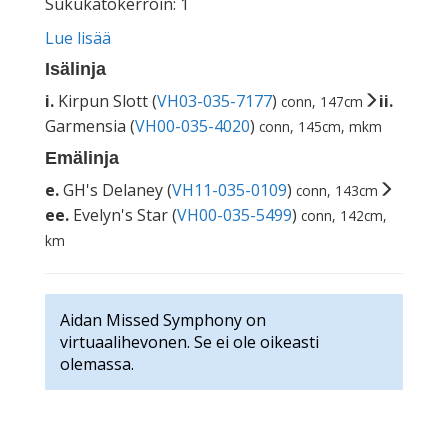
Sukukatokerroin: 1
Lue lisää
Isälinja
i.
Kirpun Slott (
VH03-035-7177
)
ii.
conn, 147cm
Garmensia (
VH00-035-4020
)
conn, 145cm, mkm
Emälinja
e.
GH's Delaney (
VH11-035-0109
)
conn, 143cm
ee.
Evelyn's Star (
VH00-035-5499
)
conn, 142cm,
km
Aidan Missed Symphony on
virtuaalihevonen. Se ei ole oikeasti
olemassa.