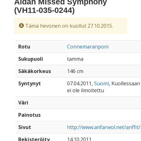
Aidan Missed Symphony
(VH11-035-0244)
Tämä hevonen on kuollut 27.10.2015.
Rotu
Connemaranponi
Sukupuoli
tamma
Säkäkorkeus
146 cm
Syntynyt
07.04.2011,
Suomi
, Kuollessaan 
ei ole ilmoitettu
Väri
Painotus
Sivut
http://www.anfarwol.net/anffi
Rekisteröity
14.10.2011