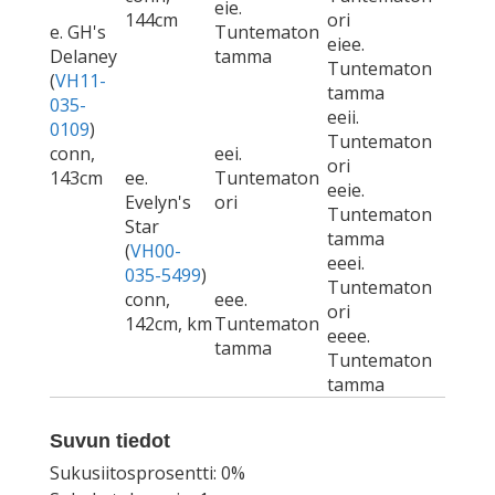
eie.
144cm
ori
e. GH's
Tuntematon
eiee.
Delaney
tamma
Tuntematon
(
VH11-
tamma
035-
eeii.
0109
)
Tuntematon
conn,
eei.
ori
143cm
ee.
Tuntematon
eeie.
Evelyn's
ori
Tuntematon
Star
tamma
(
VH00-
eeei.
035-5499
)
Tuntematon
conn,
eee.
ori
142cm, km
Tuntematon
eeee.
tamma
Tuntematon
tamma
Suvun tiedot
Sukusiitosprosentti: 0%