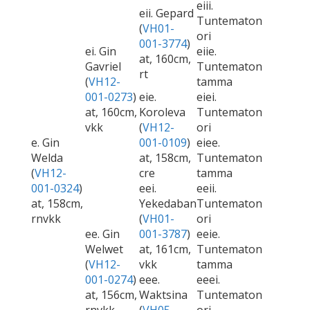
eiii.
eii. Gepard
Tuntematon
(
VH01-
ori
001-3774
)
ei. Gin
eiie.
at, 160cm,
Gavriel
Tuntematon
rt
(
VH12-
tamma
001-0273
)
eie.
eiei.
at, 160cm,
Koroleva
Tuntematon
vkk
(
VH12-
ori
e. Gin
001-0109
)
eiee.
Welda
at, 158cm,
Tuntematon
(
VH12-
cre
tamma
001-0324
)
eei.
eeii.
at, 158cm,
Yekedaban
Tuntematon
rnvkk
(
VH01-
ori
ee. Gin
001-3787
)
eeie.
Welwet
at, 161cm,
Tuntematon
(
VH12-
vkk
tamma
001-0274
)
eee.
eeei.
at, 156cm,
Waktsina
Tuntematon