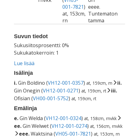
rnvkk
(
VH05-
ori
001-7821
)
eeee.
at, 153cm,
Tuntematon
rn
tamma
Suvun tiedot
Sukusiitosprosentti: 0%
Sukukatokerroin: 1
Lue lisää
Isälinja
i.
Gin Boldino (
VH12-001-0357
)
ii.
at, 159cm, m
Gin Onegin (
VH12-001-0271
)
iii.
at, 159cm, rt
Ofisian (
VH00-001-5752
)
at, 159cm, rt
Emälinja
e.
Gin Welda (
VH12-001-0324
)
at, 158cm, rnvkk
ee.
Gin Welwet (
VH12-001-0274
)
at, 156cm, rnvkk
eee.
Waktsina (
VH05-001-7821
)
at, 153cm, rn