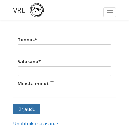
VRL
Toggle
navigati
Tunnus
*
Salasana
*
Muista minut
Unohtuiko salasana?