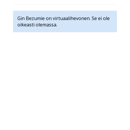
Gin Bezumie on virtuaalihevonen. Se ei ole
oikeasti olemassa.