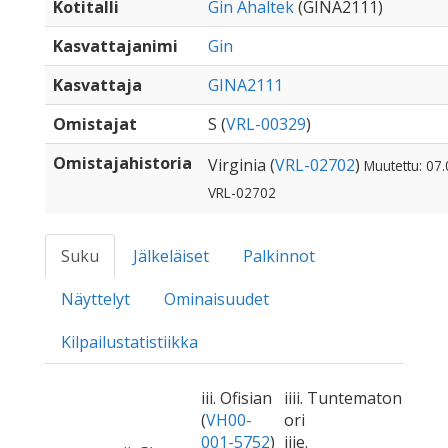
Kotitalli
Gin Ahaltek
(GINA2111)
Kasvattajanimi
Gin
Kasvattaja
GINA2111
Omistajat
S (
VRL-00329
)
Omistajahistoria
Virginia (
VRL-02702
)
Muutettu: 07.
VRL-02702
Suku
Jälkeläiset
Palkinnot
Näyttelyt
Ominaisuudet
Kilpailustatistiikka
iii. Ofisian
iiii. Tuntematon
(
VH00-
ori
001-5752
)
iiie.