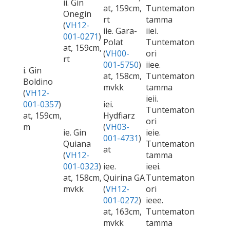
ii. Gin
at, 159cm,
Tuntematon
Onegin
rt
tamma
(
VH12-
iie. Gara-
iiei.
001-0271
)
Polat
Tuntematon
at, 159cm,
(
VH00-
ori
rt
001-5750
)
iiee.
i. Gin
at, 158cm,
Tuntematon
Boldino
mvkk
tamma
(
VH12-
ieii.
001-0357
)
iei.
Tuntematon
at, 159cm,
Hydfiarz
ori
m
(
VH03-
ie. Gin
ieie.
001-4731
)
Quiana
Tuntematon
at
(
VH12-
tamma
001-0323
)
iee.
ieei.
at, 158cm,
Quirina GA
Tuntematon
mvkk
(
VH12-
ori
001-0272
)
ieee.
at, 163cm,
Tuntematon
mvkk
tamma