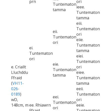
prn
ori
Tuntematon
ieee.
tamma
Tuntematon
tamma
eiii.
Tuntematon
eii.
ori
Tuntematon
eiie.
ori
Tuntematon
ei.
tamma
Tuntematon
eiei.
ori
Tuntematon
eie.
e. Criallt
ori
Tuntematon
Lluchddu
eiee.
tamma
Ffraid
Tuntematon
(
VH11-
tamma
026-
eeii.
0189
)
Tuntematon
eei.
wD,
ori
Tuntematon
148cm, m
ee. Rhiawrn
eeie.
ori
Ffraid
Tuntematon