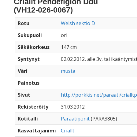
Criallt Pendefigion Ddu
(VH12-026-0067)
Rotu
Welsh sektio D
Sukupuoli
ori
Säkäkorkeus
147 cm
Syntynyt
02.02.2012, alle 3v, tai ikääntymis
Väri
musta
Painotus
Sivut
http://porkkis.net/paraati/criall
Rekisteröity
31.03.2012
Kotitalli
Paraatiponit
(PARA3805)
Kasvattajanimi
Criallt