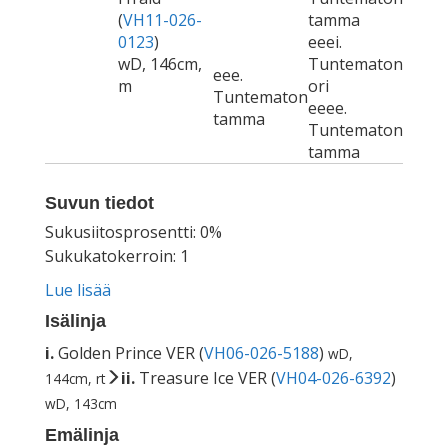
(
VH11-026-
tamma
0123
)
eeei.
wD, 146cm,
Tuntematon
eee.
m
ori
Tuntematon
eeee.
tamma
Tuntematon
tamma
Suvun tiedot
Sukusiitosprosentti: 0%
Sukukatokerroin: 1
Lue lisää
Isälinja
i.
Golden Prince VER (
VH06-026-5188
)
wD,
ii.
Treasure Ice VER (
VH04-026-6392
)
144cm, rt
wD, 143cm
Emälinja