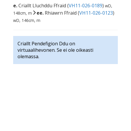
e.
Criallt Lluchddu Ffraid (
VH11-026-0189
)
wD,
ee.
Rhiawrn Ffraid (
VH11-026-0123
)
148cm, m
wD, 146cm, m
Criallt Pendefigion Ddu on
virtuaalihevonen. Se ei ole oikeasti
olemassa.