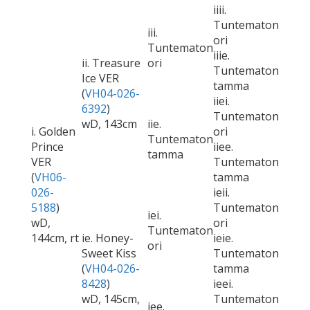
iiii.
Tuntematon
iii.
ori
Tuntematon
iiie.
ii. Treasure
ori
Tuntematon
Ice VER
tamma
(
VH04-026-
iiei.
6392
)
Tuntematon
wD, 143cm
iie.
i. Golden
ori
Tuntematon
Prince
iiee.
tamma
VER
Tuntematon
(
VH06-
tamma
026-
ieii.
5188
)
Tuntematon
iei.
wD,
ori
Tuntematon
144cm, rt
ie. Honey-
ieie.
ori
Sweet Kiss
Tuntematon
(
VH04-026-
tamma
8428
)
ieei.
wD, 145cm,
Tuntematon
iee.