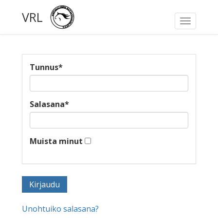
VRL
Toggle
navigati
Tunnus
*
Salasana
*
Muista minut
Unohtuiko salasana?