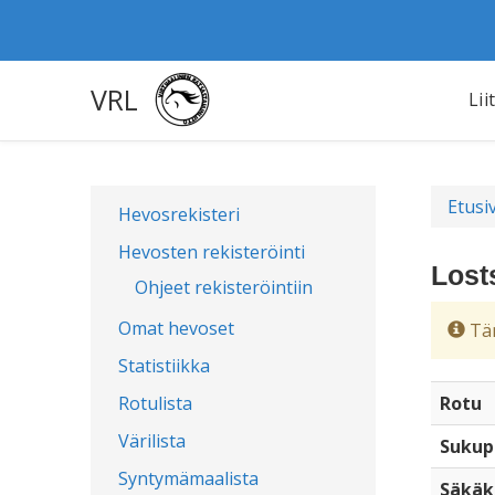
VRL
Lii
Etusi
Hevosrekisteri
Hevosten rekisteröinti
Lost
Ohjeet rekisteröintiin
Omat hevoset
Täm
Statistiikka
Rotulista
Rotu
Värilista
Sukup
Syntymämaalista
Säkäk