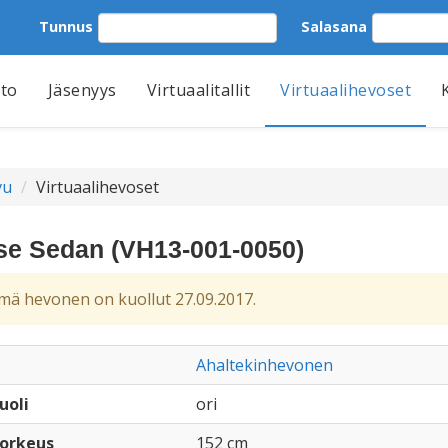
Tunnus
Salasana
tto
Jäsenyys
Virtuaalitallit
Virtuaalihevoset
vu
Virtuaalihevoset
se Sedan (VH13-001-0050)
ä hevonen on kuollut 27.09.2017.
Ahaltekinhevonen
uoli
ori
orkeus
152 cm