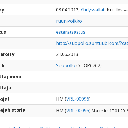
nyt
08.04.2012,
Yhdysvallat
, Kuollessa
ruunivoikko
tus
esteratsastus
http://suopollo.suntuubi.com/?ca
eröity
21.06.2013
lli
Suopöllö
(SUOP6762)
ttajanimi
-
ttaja
ajat
HM (
VRL-00096
)
ajahistoria
HM (
VRL-00096
)
Muutettu: 17.01.201