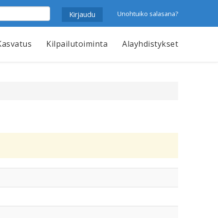
Unohtuiko salasana?
Kasvatus
Kilpailutoiminta
Alayhdistykset