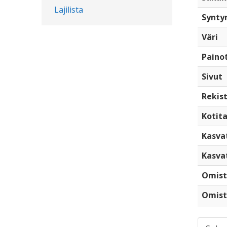
Lajilista
Synty
Väri
Paino
Sivut
Rekist
Kotita
Kasva
Kasva
Omist
Omist