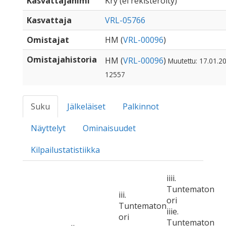
Kasvattajanimi
Kry (ei rekisteröity)
Kasvattaja
VRL-05766
Omistajat
HM (
VRL-00096
)
Omistajahistoria
HM (
VRL-00096
)
Muutettu: 17.01.20
12557
Suku
Jälkeläiset
Palkinnot
Näyttelyt
Ominaisuudet
Kilpailustatistiikka
iiii.
Tuntematon
iii.
ori
Tuntematon
iiie.
ori
Tuntematon