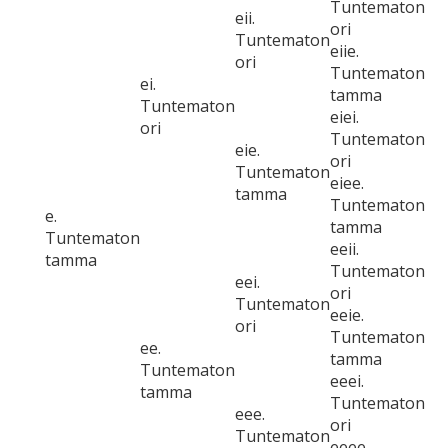
Tuntematon
eii.
ori
Tuntematon
eiie.
ori
Tuntematon
ei.
tamma
Tuntematon
eiei.
ori
Tuntematon
eie.
ori
Tuntematon
eiee.
tamma
Tuntematon
e.
tamma
Tuntematon
eeii.
tamma
Tuntematon
eei.
ori
Tuntematon
eeie.
ori
Tuntematon
ee.
tamma
Tuntematon
eeei.
tamma
Tuntematon
eee.
ori
Tuntematon
eeee.