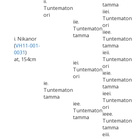
ii.
tamma
Tuntematon
iiei.
ori
Tuntematon
iie.
ori
Tuntematon
iiee.
tamma
i. Nikanor
Tuntematon
(
VH11-001-
tamma
0031
)
ieii.
at, 154cm
Tuntematon
iei.
ori
Tuntematon
ieie.
ori
Tuntematon
ie.
tamma
Tuntematon
ieei.
tamma
Tuntematon
iee.
ori
Tuntematon
ieee.
tamma
Tuntematon
tamma
eiii.