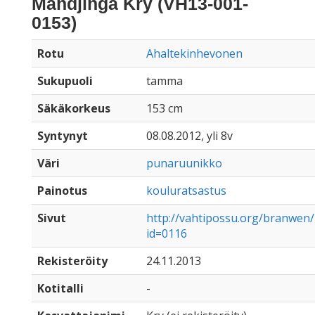
Mandjinga Kry (VH13-001-
0153)
Rotu
Ahaltekinhevonen
Sukupuoli
tamma
Säkäkorkeus
153 cm
Syntynyt
08.08.2012, yli 8v
Väri
punaruunikko
Painotus
kouluratsastus
Sivut
http://vahtipossu.org/branwen
id=0116
Rekisteröity
24.11.2013
Kotitalli
-