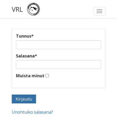
VRL
Toggle
navigati
Tunnus
*
Salasana
*
Muista minut
Unohtuiko salasana?