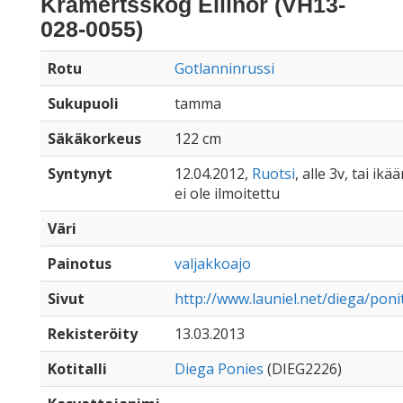
Krämertsskog Ellinor (VH13-
028-0055)
Rotu
Gotlanninrussi
Sukupuoli
tamma
Säkäkorkeus
122 cm
Syntynyt
12.04.2012,
Ruotsi
, alle 3v, tai ik
ei ole ilmoitettu
Väri
Painotus
valjakkoajo
Sivut
http://www.launiel.net/diega/ponit
Rekisteröity
13.03.2013
Kotitalli
Diega Ponies
(DIEG2226)