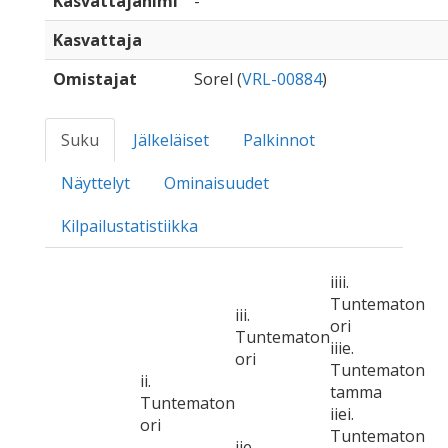
Kasvattajanimi
-
Kasvattaja
Omistajat
Sorel (
VRL-00884
)
Suku
Jälkeläiset
Palkinnot
Näyttelyt
Ominaisuudet
Kilpailustatistiikka
iiii.
Tuntematon
iii.
ori
Tuntematon
iiie.
ori
Tuntematon
ii.
tamma
Tuntematon
iiei.
ori
Tuntematon
iie.