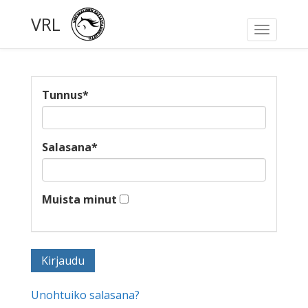
VRL
Toggle
navigati
Tunnus
*
Salasana
*
Muista minut
Unohtuiko salasana?