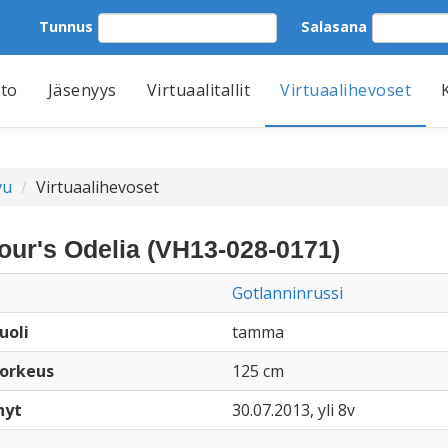
Tunnus
Salasana
tto
Jäsenyys
Virtuaalitallit
Virtuaalihevoset
vu
Virtuaalihevoset
ur's Odelia (VH13-028-0171)
Gotlanninrussi
uoli
tamma
orkeus
125 cm
nyt
30.07.2013, yli 8v