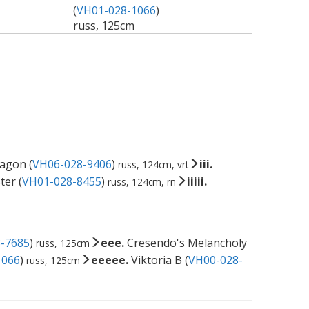
(
VH01-028-1066
)
russ, 125cm
agon (
VH06-028-9406
)
iii.
russ, 124cm, vrt
er (
VH01-028-8455
)
iiiii.
russ, 124cm, rn
-7685
)
eee.
Cresendo's Melancholy
russ, 125cm
1066
)
eeeee.
Viktoria B (
VH00-028-
russ, 125cm