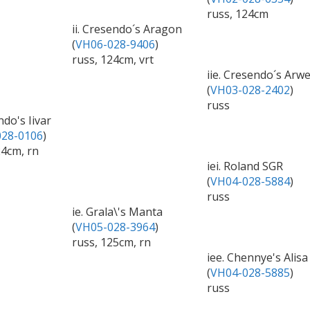
russ, 124cm
ii. Cresendo´s Aragon
(
VH06-028-9406
)
russ, 124cm, vrt
iie. Cresendo´s Arw
(
VH03-028-2402
)
russ
ndo's Iivar
28-0106
)
24cm, rn
iei. Roland SGR
(
VH04-028-5884
)
russ
ie. Grala\'s Manta
(
VH05-028-3964
)
russ, 125cm, rn
iee. Chennye's Alisa
(
VH04-028-5885
)
russ