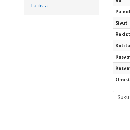
Väri
Lajilista
Paino
Sivut
Rekist
Kotita
Kasva
Kasva
Omist
Suku