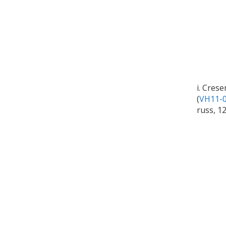
i. Crese
(
VH11-0
russ, 1