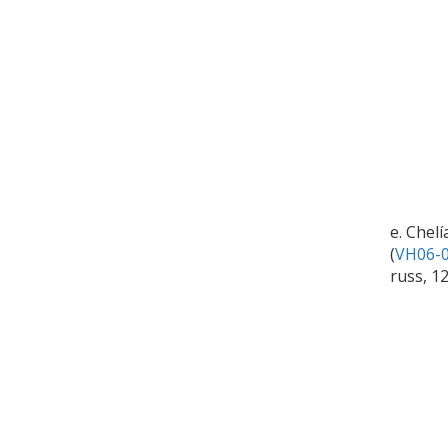
e. Chelí
(
VH06-0
russ, 1