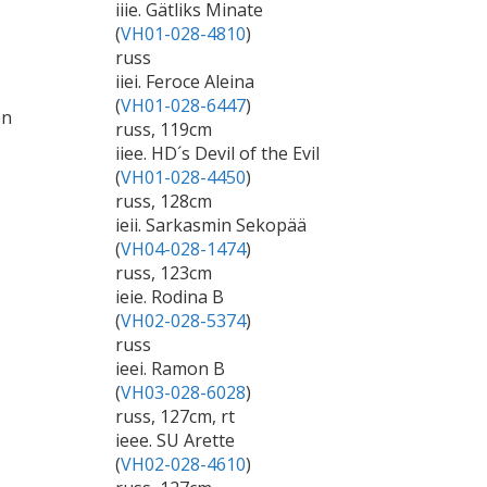
iiie. Gätliks Minate
(
VH01-028-4810
)
russ
iiei. Feroce Aleina
(
VH01-028-6447
)
en
russ, 119cm
iiee. HD´s Devil of the Evil
(
VH01-028-4450
)
russ, 128cm
ieii. Sarkasmin Sekopää
(
VH04-028-1474
)
russ, 123cm
ieie. Rodina B
(
VH02-028-5374
)
russ
ieei. Ramon B
(
VH03-028-6028
)
russ, 127cm, rt
ieee. SU Arette
(
VH02-028-4610
)