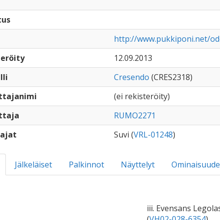
tus
http://www.pukkiponi.net/ode
eröity
12.09.2013
lli
Cresendo
(CRES2318)
ttajanimi
(ei rekisteröity)
ttaja
RUMO2271
ajat
Suvi (
VRL-01248
)
Jälkeläiset
Palkinnot
Näyttelyt
Ominaisuude
iii. Evensans Legola
(
VH02-028-6354
)