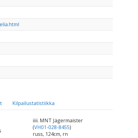
lia.html
t
Kilpailustatistiikka
iiii. MNT Jägermaister
(
VH01-028-8455
)
s
russ, 124cm, rn