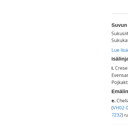
Suvun 
Sukusii
Sukukat
Lue lis
Isälinj
i.
Cresen
Evensan
Pojkakt
Emälin
e.
Chelí
(
VH02-0
7232
)
ru