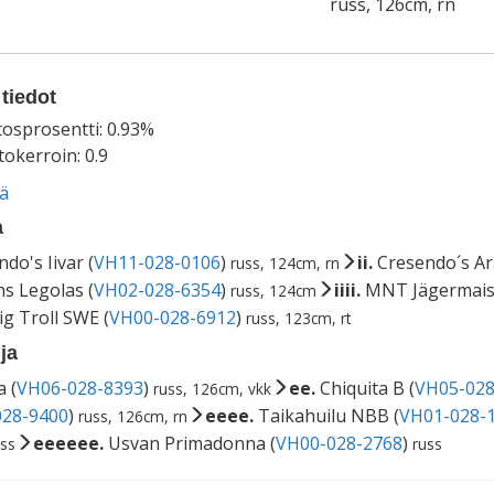
russ, 126cm, rn
tiedot
tosprosentti: 0.93%
okerroin: 0.9
ää
a
do's Iivar (
VH11-028-0106
)
ii.
Cresendo´s Ar
russ, 124cm, rn
s Legolas (
VH02-028-6354
)
iiii.
MNT Jägermaist
russ, 124cm
ig Troll SWE (
VH00-028-6912
)
russ, 123cm, rt
ja
a (
VH06-028-8393
)
ee.
Chiquita B (
VH05-028
russ, 126cm, vkk
28-9400
)
eeee.
Taikahuilu NBB (
VH01-028-
russ, 126cm, rn
eeeeee.
Usvan Primadonna (
VH00-028-2768
)
ss
russ