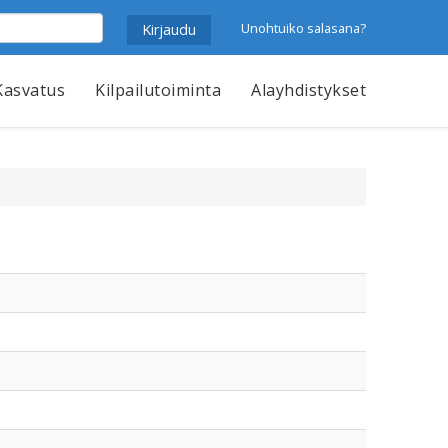
Unohtuiko salasana?
Kasvatus
Kilpailutoiminta
Alayhdistykset