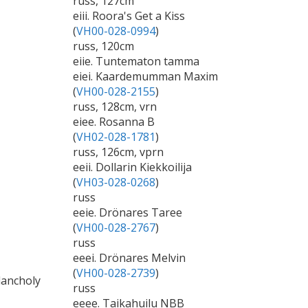
russ, 127cm
eiii. Roora's Get a Kiss
(
VH00-028-0994
)
russ, 120cm
eiie. Tuntematon tamma
eiei. Kaardemumman Maxim
(
VH00-028-2155
)
russ, 128cm, vrn
eiee. Rosanna B
(
VH02-028-1781
)
russ, 126cm, vprn
eeii. Dollarin Kiekkoilija
(
VH03-028-0268
)
russ
eeie. Drönares Taree
(
VH00-028-2767
)
russ
eeei. Drönares Melvin
(
VH00-028-2739
)
lancholy
russ
eeee. Taikahuilu NBB