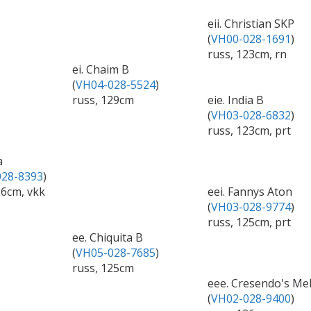
eii. Christian SKP
(
VH00-028-1691
)
russ, 123cm, rn
ei. Chaim B
(
VH04-028-5524
)
russ, 129cm
eie. India B
(
VH03-028-6832
)
russ, 123cm, prt
a
28-8393
)
26cm, vkk
eei. Fannys Aton
(
VH03-028-9774
)
russ, 125cm, prt
ee. Chiquita B
(
VH05-028-7685
)
russ, 125cm
eee. Cresendo's Me
(
VH02-028-9400
)