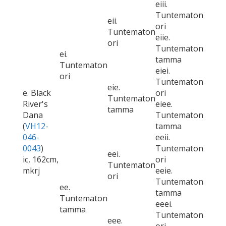
eiii.
Tuntematon
eii.
ori
Tuntematon
eiie.
ori
Tuntematon
ei.
tamma
Tuntematon
eiei.
ori
Tuntematon
eie.
e. Black
ori
Tuntematon
River's
eiee.
tamma
Dana
Tuntematon
(
VH12-
tamma
046-
eeii.
0043
)
Tuntematon
eei.
ic, 162cm,
ori
Tuntematon
mkrj
eeie.
ori
Tuntematon
ee.
tamma
Tuntematon
eeei.
tamma
Tuntematon
eee.