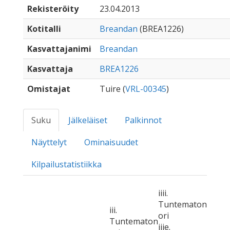
Rekisteröity
23.04.2013
Kotitalli
Breandan
(BREA1226)
Kasvattajanimi
Breandan
Kasvattaja
BREA1226
Omistajat
Tuire (
VRL-00345
)
Suku
Jälkeläiset
Palkinnot
Näyttelyt
Ominaisuudet
Kilpailustatistiikka
iiii.
Tuntematon
iii.
ori
Tuntematon
iiie.