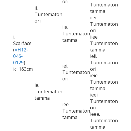
ori
Tuntematon
ii.
tamma
Tuntematon
iiei.
ori
Tuntematon
iie.
ori
Tuntematon
i.
iiee.
tamma
Scarface
Tuntematon
(
VH12-
tamma
046-
ieii.
0129
)
Tuntematon
iei.
ic, 163cm
ori
Tuntematon
ieie.
ori
Tuntematon
ie.
tamma
Tuntematon
ieei.
tamma
Tuntematon
iee.
ori
Tuntematon
ieee.
tamma
Tuntematon
tamma