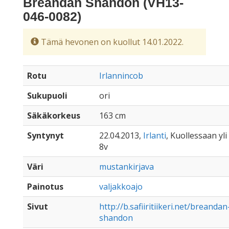
Breandan Shandon (VH13-
046-0082)
Tämä hevonen on kuollut 14.01.2022.
Rotu
Irlannincob
Sukupuoli
ori
Säkäkorkeus
163 cm
Syntynyt
22.04.2013,
Irlanti
, Kuollessaan yli
8v
Väri
mustankirjava
Painotus
valjakkoajo
Sivut
http://b.safiiritiikeri.net/breandan
shandon