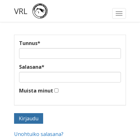
VRL
Toggle
navigati
Tunnus
*
Salasana
*
Muista minut
Unohtuiko salasana?