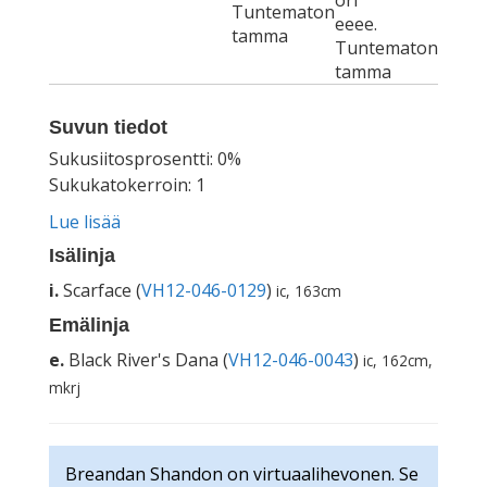
ori
Tuntematon
eeee.
tamma
Tuntematon
tamma
Suvun tiedot
Sukusiitosprosentti: 0%
Sukukatokerroin: 1
Lue lisää
Isälinja
i.
Scarface (
VH12-046-0129
)
ic, 163cm
Emälinja
e.
Black River's Dana (
VH12-046-0043
)
ic, 162cm,
mkrj
Breandan Shandon on virtuaalihevonen. Se