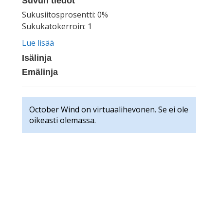
Suvun tiedot
Sukusiitosprosentti: 0%
Sukukatokerroin: 1
Lue lisää
Isälinja
Emälinja
October Wind on virtuaalihevonen. Se ei ole
oikeasti olemassa.