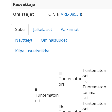
Kasvattaja
Omistajat
Olivia (
VRL-08534
)
Suku
Jälkeläiset
Palkinnot
Näyttelyt
Ominaisuudet
Kilpailustatistiikka
iiii.
Tuntematon
iii.
ori
Tuntematon
iiie.
ori
Tuntematon
ii.
tamma
Tuntematon
iiei.
ori
Tuntematon
iie.
ori
Tuntematon