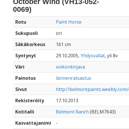
October Wind (VH13-052-
0069)
Rotu
Paint Horse
Sukupuoli
ori
Säkäkorkeus
161 cm
Syntynyt
29.10.2005,
Yhdysvallat
, yli 8v
Väri
voikonkirjava
Painotus
lännenratsastus
Sivut
http://belmontpaints.weebly.com/
Rekisteröity
17.10.2013
Kotitalli
Belmont Ranch
(BELM7643)
Kasvattajanimi
-