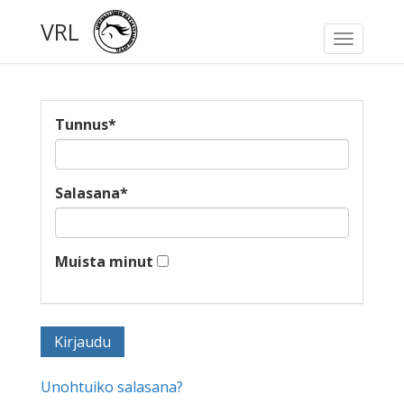
VRL
Toggle
navigati
Tunnus
*
Salasana
*
Muista minut
Unohtuiko salasana?