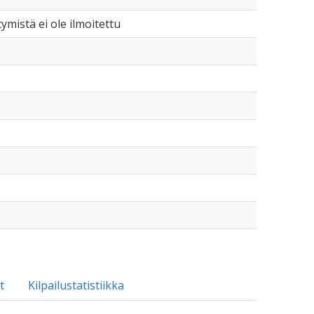
tymistä ei ole ilmoitettu
t
Kilpailustatistiikka