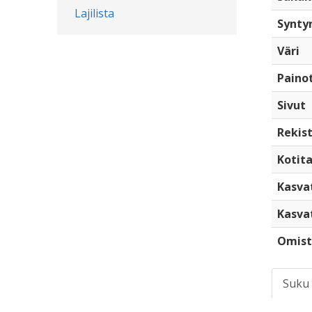
Lajilista
Synty
Väri
Paino
Sivut
Rekist
Kotita
Kasva
Kasva
Omist
Suku