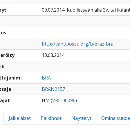
nyt
09.07.2014, Kuollessaan alle 3v, tai ikään
tus
http://vahtipossu.org/b/eraz-bra
eröity
13.08.2014
lli
-
ttajanimi
BRA
ttaja
BRAN2157
ajat
HM (
VRL-00096
)
Jälkeläiset
Palkinnot
Näyttelyt
Ominaisuude