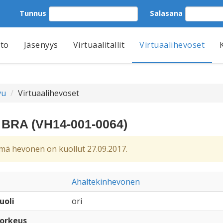
Tunnus
Salasana
tto
Jäsenyys
Virtuaalitallit
Virtuaalihevoset
vu
Virtuaalihevoset
 BRA (VH14-001-0064)
ä hevonen on kuollut 27.09.2017.
Ahaltekinhevonen
uoli
ori
orkeus