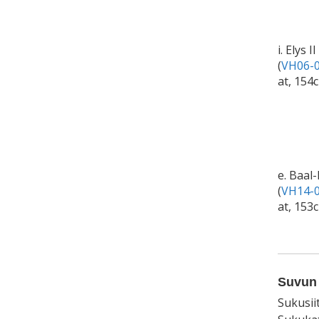
i. Elys II
(
VH06-0
at, 154
e. Baal
(
VH14-0
at, 153
Suvun 
Sukusii