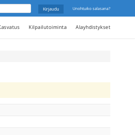
Unohtuiko salasana?
Kasvatus
Kilpailutoiminta
Alayhdistykset