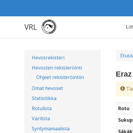
VRL
Lii
Etusi
Hevosrekisteri
Hevosten rekisteröinti
Eraz
Ohjeet rekisteröintiin
Omat hevoset
Täm
Statistiikka
Rotulista
Rotu
Värilista
Sukup
Syntymämaalista
Säkäk