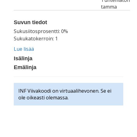
Tuntematon
tamma
Suvun tiedot
Sukusiitosprosentti: 0%
Sukukatokerroin: 1
Lue lisää
Isälinja
Emälinja
INF Viivakoodi on virtuaalihevonen. Se ei
ole oikeasti olemassa.