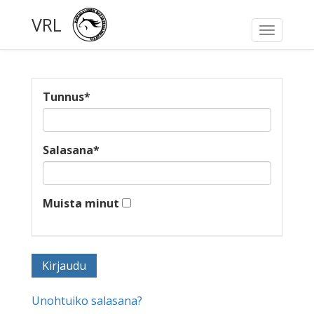
VRL
Toggle
navigati
Tunnus
*
Salasana
*
Muista minut
Unohtuiko salasana?