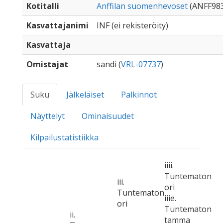
Kotitalli
Anffilan suomenhevoset
(ANFF98
Kasvattajanimi
INF (ei rekisteröity)
Kasvattaja
Omistajat
sandi (
VRL-07737
)
Suku
Jälkeläiset
Palkinnot
Näyttelyt
Ominaisuudet
Kilpailustatistiikka
iiii.
Tuntematon
iii.
ori
Tuntematon
iiie.
ori
Tuntematon
ii.
tamma