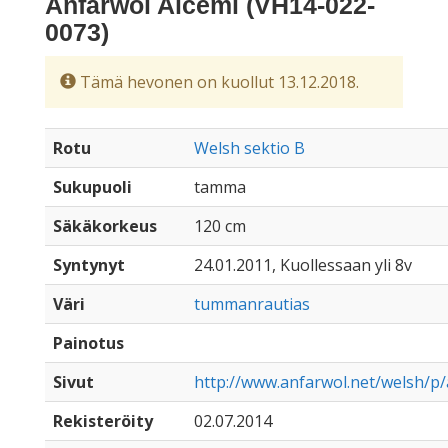
Anfarwol Alcemi (VH14-022-
0073)
Tämä hevonen on kuollut 13.12.2018.
Rotu
Welsh sektio B
Sukupuoli
tamma
Säkäkorkeus
120 cm
Syntynyt
24.01.2011, Kuollessaan yli 8v
Väri
tummanrautias
Painotus
Sivut
http://www.anfarwol.net/welsh/p
Rekisteröity
02.07.2014