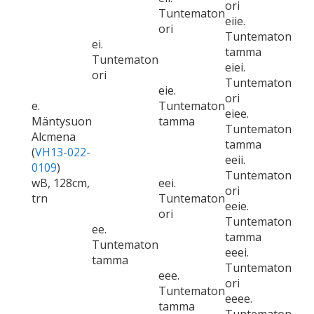
ori
Tuntematon
eiie.
ori
Tuntematon
ei.
tamma
Tuntematon
eiei.
ori
Tuntematon
eie.
ori
e.
Tuntematon
eiee.
Mäntysuon
tamma
Tuntematon
Alcmena
tamma
(
VH13-022-
eeii.
0109
)
Tuntematon
wB, 128cm,
eei.
ori
trn
Tuntematon
eeie.
ori
Tuntematon
ee.
tamma
Tuntematon
eeei.
tamma
Tuntematon
eee.
ori
Tuntematon
eeee.
tamma