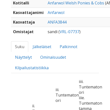
Kotitalli
Anfarwol Welsh Ponies & Cobs
(A
Kasvattajanimi
Anfarwol
Kasvattaja
ANFA3844
Omistajat
sandi (
VRL-07737
)
Suku
Jälkeläiset
Palkinnot
Näyttelyt
Ominaisuudet
Kilpailustatistiikka
iiii.
Tuntematon
iii.
ori
Tuntematon
iiie.
ori
Tuntematon
ii.
tamma