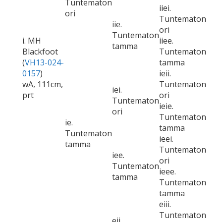
Tuntematon
iiei.
ori
Tuntematon
iie.
ori
Tuntematon
i. MH
iiee.
tamma
Blackfoot
Tuntematon
(
VH13-024-
tamma
0157
)
ieii.
wA, 111cm,
Tuntematon
iei.
prt
ori
Tuntematon
ieie.
ori
Tuntematon
ie.
tamma
Tuntematon
ieei.
tamma
Tuntematon
iee.
ori
Tuntematon
ieee.
tamma
Tuntematon
tamma
eiii.
Tuntematon
eii.