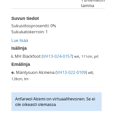
Tuntematon
tamma
Suvun tiedot
Sukusiitosprosentti: 0%
Sukukatokerroin: 1
Lue lisää
Isälinja
i.
MH Blackfoot (
VH13-024-0157
)
wA, 111cm, prt
Emälinja
e.
Mäntysuon Alcmena (
VH13-022-0109
)
wB,
128cm, trn
Anfarwol Alcemi on virtuaalihevonen. Se ei
ole oikeasti olemassa.