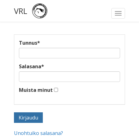
VRL
Toggle
navigati
Tunnus
*
Salasana
*
Muista minut
Unohtuiko salasana?