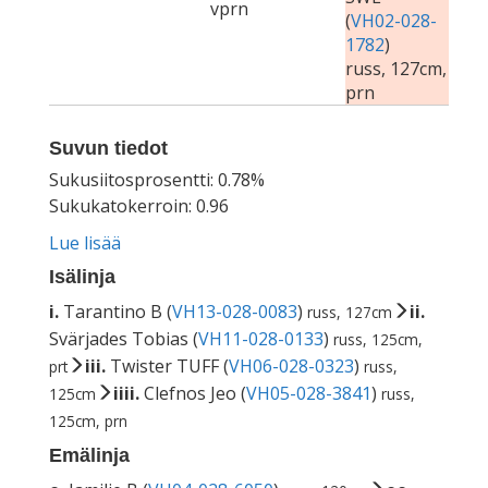
vprn
(
VH02-028-
1782
)
russ, 127cm,
prn
Suvun tiedot
Sukusiitosprosentti: 0.78%
Sukukatokerroin: 0.96
Lue lisää
Isälinja
i.
Tarantino B (
VH13-028-0083
)
ii.
russ, 127cm
Svärjades Tobias (
VH11-028-0133
)
russ, 125cm,
iii.
Twister TUFF (
VH06-028-0323
)
prt
russ,
iiii.
Clefnos Jeo (
VH05-028-3841
)
125cm
russ,
125cm, prn
Emälinja