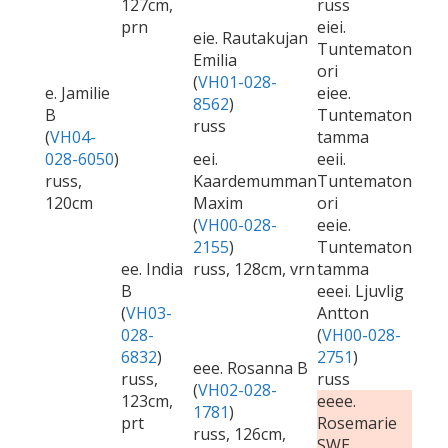
127cm,
russ
prn
eiei.
eie. Rautakujan
Tuntematon
Emilia
ori
(
VH01-028-
e. Jamilie
eiee.
8562
)
B
Tuntematon
russ
(
VH04-
tamma
028-6050
)
eei.
eeii.
russ,
Kaardemumman
Tuntematon
120cm
Maxim
ori
(
VH00-028-
eeie.
2155
)
Tuntematon
ee. India
russ, 128cm, vrn
tamma
B
eeei. Ljuvlig
(
VH03-
Antton
028-
(
VH00-028-
6832
)
2751
)
eee. Rosanna B
russ,
russ
(
VH02-028-
123cm,
eeee.
1781
)
prt
Rosemarie
russ, 126cm,
SWE