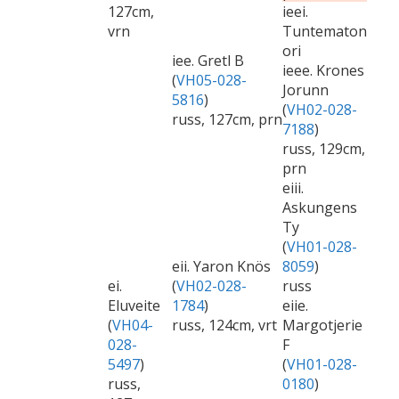
127cm,
ieei.
vrn
Tuntematon
ori
iee. Gretl B
ieee. Krones
(
VH05-028-
Jorunn
5816
)
(
VH02-028-
russ, 127cm, prn
7188
)
russ, 129cm,
prn
eiii.
Askungens
Ty
(
VH01-028-
eii. Yaron Knös
8059
)
ei.
(
VH02-028-
russ
Eluveite
1784
)
eiie.
(
VH04-
russ, 124cm, vrt
Margotjerie
028-
F
5497
)
(
VH01-028-
russ,
0180
)