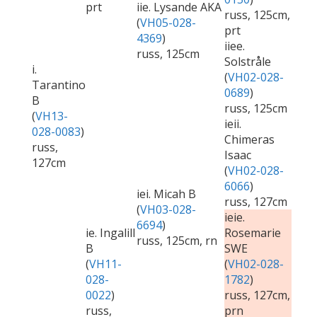
prt
iie. Lysande AKA
russ, 125cm,
(
VH05-028-
prt
4369
)
iiee.
russ, 125cm
Solstråle
i.
(
VH02-028-
Tarantino
0689
)
B
russ, 125cm
(
VH13-
ieii.
028-0083
)
Chimeras
russ,
Isaac
127cm
(
VH02-028-
6066
)
iei. Micah B
russ, 127cm
(
VH03-028-
ieie.
6694
)
ie. Ingalill
Rosemarie
russ, 125cm, rn
B
SWE
(
VH11-
(
VH02-028-
028-
1782
)
0022
)
russ, 127cm,
russ,
prn