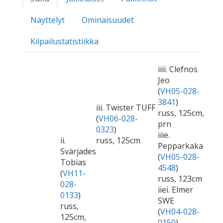
Näyttelyt
Ominaisuudet
Kilpailustatistiikka
iiii. Clefnos
Jeo
(
VH05-028-
3841
)
iii. Twister TUFF
russ, 125cm,
(
VH06-028-
prn
0323
)
iiie.
ii.
russ, 125cm
Pepparkaka
Svärjades
(
VH05-028-
Tobias
4548
)
(
VH11-
russ, 123cm
028-
iiei. Elmer
0133
)
SWE
russ,
(
VH04-028-
125cm,
0150
)