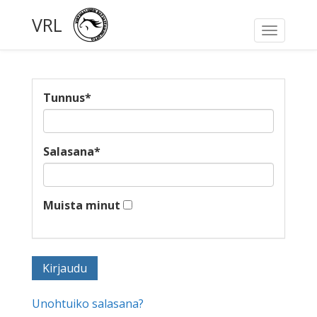
VRL
Toggle
navigati
Tunnus
*
Salasana
*
Muista minut
Unohtuiko salasana?