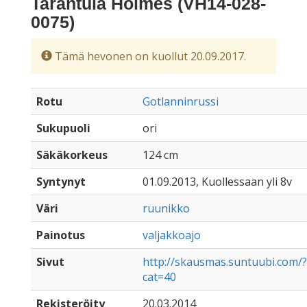
Tarantula Holmes (VH14-028-
0075)
Tämä hevonen on kuollut 20.09.2017.
Rotu
Gotlanninrussi
Sukupuoli
ori
Säkäkorkeus
124 cm
Syntynyt
01.09.2013, Kuollessaan yli 8v
Väri
ruunikko
Painotus
valjakkoajo
Sivut
http://skausmas.suntuubi.com/?
cat=40
Rekisteröity
20.03.2014