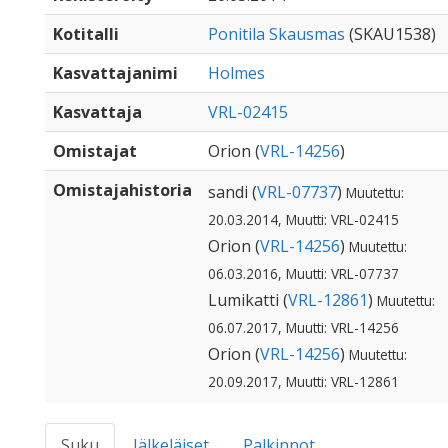
Kotitalli
Ponitila Skausmas
(SKAU1538)
Kasvattajanimi
Holmes
Kasvattaja
VRL-02415
Omistajat
Orion (
VRL-14256
)
Omistajahistoria
sandi (
VRL-07737
)
Muutettu:
20.03.2014, Muutti: VRL-02415
Orion (
VRL-14256
)
Muutettu:
06.03.2016, Muutti: VRL-07737
Lumikatti (
VRL-12861
)
Muutettu:
06.07.2017, Muutti: VRL-14256
Orion (
VRL-14256
)
Muutettu:
20.09.2017, Muutti: VRL-12861
Suku
Jälkeläiset
Palkinnot