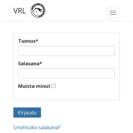
VRL
Toggle
navigati
Tunnus
*
Salasana
*
Muista minut
Unohtuiko salasana?