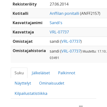
Rekisteröity
27.06.2014
Kotitalli
Anffilan ponitalli
(ANFF2157)
Kasvattajanimi
Sandi's
Kasvattaja
VRL-07737
Omistajat
sandi (
VRL-07737
)
Omistajahistoria
sandi (
VRL-07737
)
Muutettu: 17.10.
03491
Suku
Jälkeläiset
Palkinnot
Näyttelyt
Ominaisuudet
Kilpailustatistiikka
iiii.