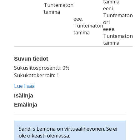
tamma
Tuntematon
eeei.
tamma
Tuntematon
eee.
ori
Tuntematon
eeee.
tamma
Tuntematon
tamma
Suvun tiedot
Sukusiitosprosentti: 0%
Sukukatokerroin: 1
Lue lisää
Isälinja
Emälinja
Sandi's Lemona on virtuaalihevonen. Se ei
ole oikeasti olemassa.