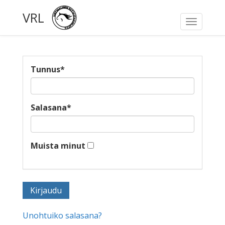
VRL
Toggle
navigati
Tunnus
*
Salasana
*
Muista minut
Unohtuiko salasana?