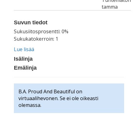
Tuntematon
tamma
Suvun tiedot
Sukusiitosprosentti: 0%
Sukukatokerroin: 1
Lue lisää
Isälinja
Emälinja
B.A. Proud And Beautiful on
virtuaalihevonen. Se ei ole oikeasti
olemassa.