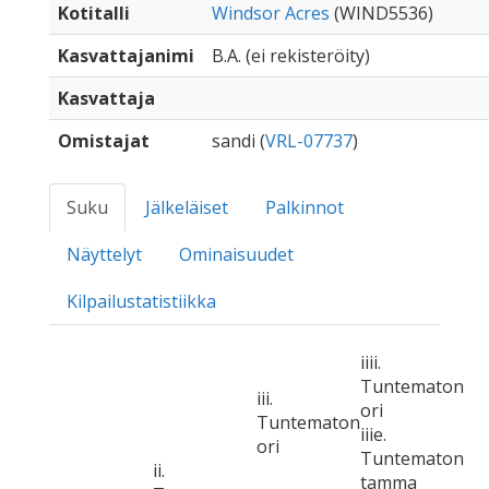
Kotitalli
Windsor Acres
(WIND5536)
Kasvattajanimi
B.A. (ei rekisteröity)
Kasvattaja
Omistajat
sandi (
VRL-07737
)
Suku
Jälkeläiset
Palkinnot
Näyttelyt
Ominaisuudet
Kilpailustatistiikka
iiii.
Tuntematon
iii.
ori
Tuntematon
iiie.
ori
Tuntematon
ii.
tamma