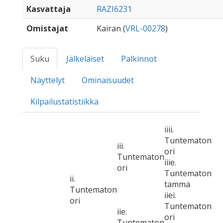
Kasvattaja
RAZI6231
Omistajat
Kairan (
VRL-00278
)
Suku
Jälkeläiset
Palkinnot
Näyttelyt
Ominaisuudet
Kilpailustatistiikka
iiii.
Tuntematon
iii.
ori
Tuntematon
iiie.
ori
Tuntematon
ii.
tamma
Tuntematon
iiei.
ori
Tuntematon
iie.
ori
Tuntematon