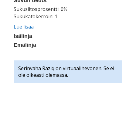
Suvun tiedot
Sukusiitosprosentti: 0%
Sukukatokerroin: 1
Lue lisää
Isälinja
Emälinja
Serinvaha Raziq on virtuaalihevonen. Se ei
ole oikeasti olemassa.