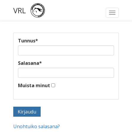
VRL
Toggle
navigati
Tunnus
*
Salasana
*
Muista minut
Unohtuiko salasana?