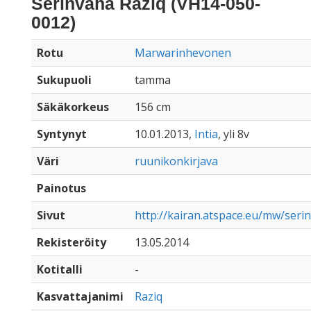
Serinvaha Raziq (VH14-050-
0012)
Rotu
Marwarinhevonen
Sukupuoli
tamma
Säkäkorkeus
156 cm
Syntynyt
10.01.2013,
Intia
, yli 8v
Väri
ruunikonkirjava
Painotus
Sivut
http://kairan.atspace.eu/mw/seri
Rekisteröity
13.05.2014
Kotitalli
-
Kasvattajanimi
Raziq