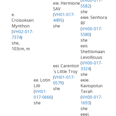
(
VH00-017-
eie. Hermione
5582
)
SAV
she
e.
(
VH01-017-
eiee. Senhora
Croisoksen
4495
)
RF
Mynthon
she
(
VH00-017-
(
VH02-017-
5580
)
7374
)
she
she,
eeii.
103cm, m
Shettismaan
Levollisuus
(
VH00-017-
eei. Carentoir
3324
)
´s Little Troy
she
(
VH01-017-
ee. Lotin
eeie.
0579
)
Lilli
Kaviopolun
she
(
VH01-
Terah
017-0666
)
(
VH00-017-
she
1693
)
she
eeei.