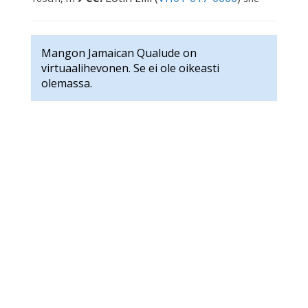
Mangon Jamaican Qualude on
virtuaalihevonen. Se ei ole oikeasti
olemassa.