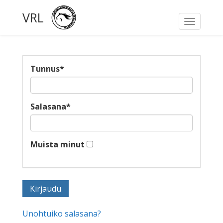
VRL
Toggle
navigati
Tunnus
*
Salasana
*
Muista minut
Unohtuiko salasana?