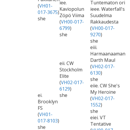
iee.
Tuntematon ori
(
VH01-
Kaviopolun
ieee. Waterfall's
017-3675
)
Zöpö Viima
Suudelma
she
(
VH00-017-
Rakkaudesta
6799
)
(
VH00-017-
she
9270
)
she
eiii.
Harmaanaaman
Darth Maul
eii. CW
(
VH02-017-
Stockholm
6130
)
Elite
she
(
VH02-017-
eiie. CW She's
6129
)
My Heroine
ei.
she
(
VH02-017-
Brooklyn
1552
)
FS
she
(
VH01-
eiei. VT
017-8103
)
Tentative
she