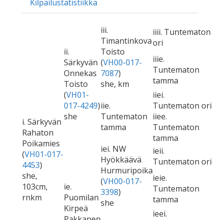
Kilpailustatistiikka
iii.
iiii. Tuntematon
Timantinkova
ori
ii.
Toisto
iiie.
Särkyvän
(
VH00-017-
Tuntematon
Onnekas
7087
)
tamma
Toisto
she, km
(
VH01-
iiei.
017-4249
)
iie.
Tuntematon ori
she
Tuntematon
iiee.
i. Särkyvän
tamma
Tuntematon
Rahaton
tamma
Poikamies
iei. NW
ieii.
(
VH01-017-
Hyökkäävä
Tuntematon ori
4453
)
Hurmuripoika
she,
ieie.
(
VH00-017-
103cm,
ie.
Tuntematon
3398
)
rnkm
Puomilan
tamma
she
Kirpeä
ieei.
Pakkanen