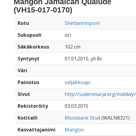
Mangon Jamaican Qualude
(VH15-017-0170)
Rotu
Shetlanninponi
Sukupuoli
ori
Säkäkorkeus
102 cm
Syntynyt
01.01.2015, yli 8v
Väri
Painotus
valjakkoajo
Sivut
http://sudenmarja.org/maldwy
Rekisteröity
03.03.2015
Kotitalli
Mossbank Stud
(WALN8321)
Kasvattajanimi
Mangon