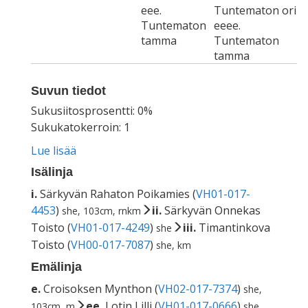
eee.
Tuntematon ori
Tuntematon
eeee.
tamma
Tuntematon
tamma
Suvun tiedot
Sukusiitosprosentti: 0%
Sukukatokerroin: 1
Lue lisää
Isälinja
i.
Särkyvän Rahaton Poikamies (
VH01-017-
4453
)
ii.
Särkyvän Onnekas
she, 103cm, rnkm
Toisto (
VH01-017-4249
)
iii.
Timantinkova
she
Toisto (
VH00-017-7087
)
she, km
Emälinja
e.
Croisoksen Mynthon (
VH02-017-7374
)
she,
ee.
Lotin Lilli (
VH01-017-0666
)
103cm, m
she