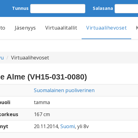
Tunnus
Salasana
tto
Jäsenyys
Virtuaalitallit
Virtuaalihevoset
vu
Virtuaalihevoset
ne Alme (VH15-031-0080)
Suomalainen puoliverinen
uoli
tamma
korkeus
167 cm
nyt
20.11.2014,
Suomi
, yli 8v