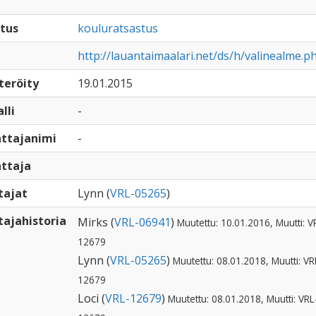
tus
kouluratsastus
http://lauantaimaalari.net/ds/h/valinealme.p
teröity
19.01.2015
lli
-
ttajanimi
-
ttaja
tajat
Lynn (
VRL-05265
)
ajahistoria
Mirks (
VRL-06941
)
Muutettu: 10.01.2016, Muutti: V
12679
Lynn (
VRL-05265
)
Muutettu: 08.01.2018, Muutti: VR
12679
Loci (
VRL-12679
)
Muutettu: 08.01.2018, Muutti: VRL