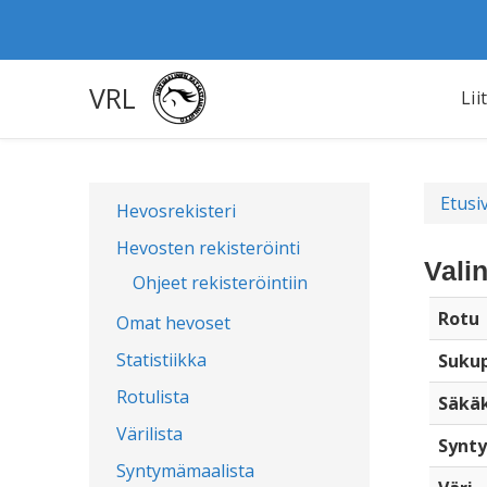
VRL
Lii
Etusi
Hevosrekisteri
Hevosten rekisteröinti
Vali
Ohjeet rekisteröintiin
Rotu
Omat hevoset
Statistiikka
Sukup
Rotulista
Säkä
Värilista
Synty
Syntymämaalista