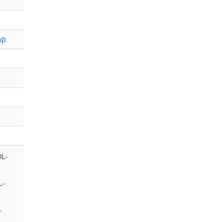
hp
RL-
L-
-