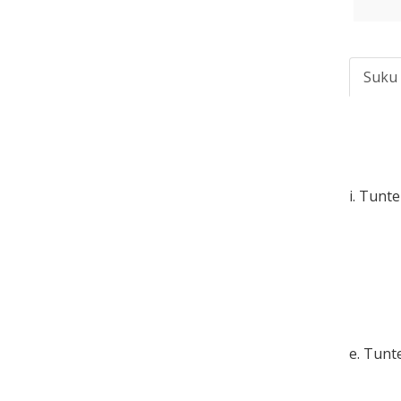
Suku
i. Tunt
e. Tun