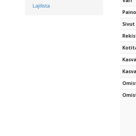
Väri
Lajilista
Paino
Sivut
Rekis
Kotita
Kasva
Kasva
Omis
Omist