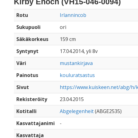
Kirby Enoch (VH15-046-0094)
Rotu
Irlannincob
Sukupuoli
ori
Säkäkorkeus
159 cm
Syntynyt
17.04.2014, yli 8v
Väri
mustankirjava
Painotus
kouluratsastus
Sivut
https://www.kuiskeen.net/abg/h/
Rekisteröity
23.04.2015
Kotitalli
Abgelegenheit
(ABGE2535)
Kasvattajanimi
-
Kasvattaja