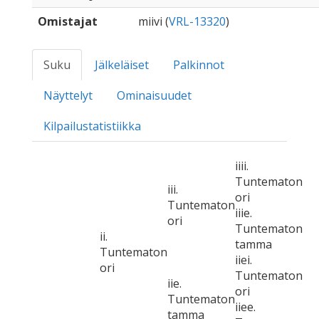
Omistajat
miivi (
VRL-13320
)
Suku
Jälkeläiset
Palkinnot
Näyttelyt
Ominaisuudet
Kilpailustatistiikka
iiii.
Tuntematon
iii.
ori
Tuntematon
iiie.
ori
Tuntematon
ii.
tamma
Tuntematon
iiei.
ori
Tuntematon
iie.
ori
Tuntematon
iiee.
tamma