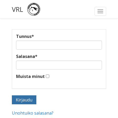
VRL
Toggle
navigati
Tunnus
*
Salasana
*
Muista minut
Unohtuiko salasana?