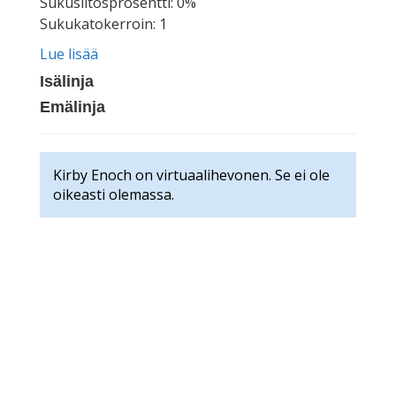
Sukusiitosprosentti: 0%
Sukukatokerroin: 1
Lue lisää
Isälinja
Emälinja
Kirby Enoch on virtuaalihevonen. Se ei ole
oikeasti olemassa.