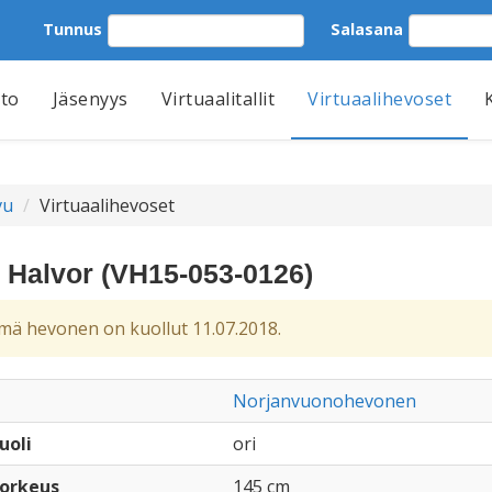
Tunnus
Salasana
tto
Jäsenyys
Virtuaalitallit
Virtuaalihevoset
vu
Virtuaalihevoset
 Halvor (VH15-053-0126)
ä hevonen on kuollut 11.07.2018.
Norjanvuonohevonen
uoli
ori
orkeus
145 cm