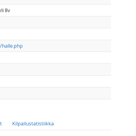
li 8v
h/halle.php
t
Kilpailustatistiikka