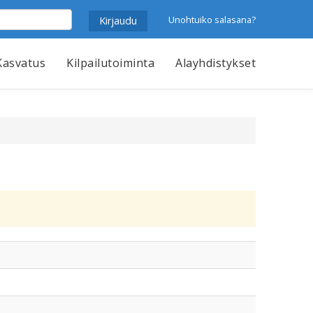
Unohtuiko salasana?
Kasvatus
Kilpailutoiminta
Alayhdistykset