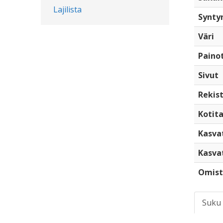
Lajilista
Synty
Väri
Paino
Sivut
Rekist
Kotita
Kasva
Kasva
Omist
Suku