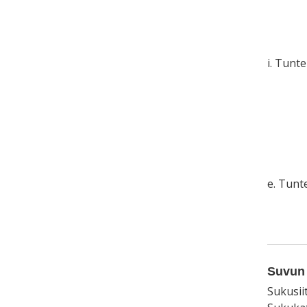
i. Tunt
e. Tun
Suvun 
Sukusii