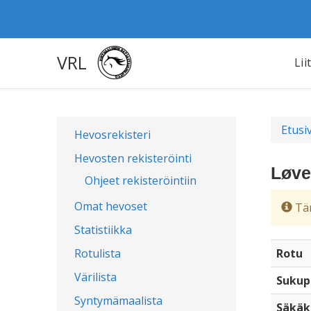
VRL
Lii
Etusi
Hevosrekisteri
Hevosten rekisteröinti
Løve
Ohjeet rekisteröintiin
Omat hevoset
Täm
Statistiikka
Rotulista
Rotu
Värilista
Sukup
Syntymämaalista
Säkäk