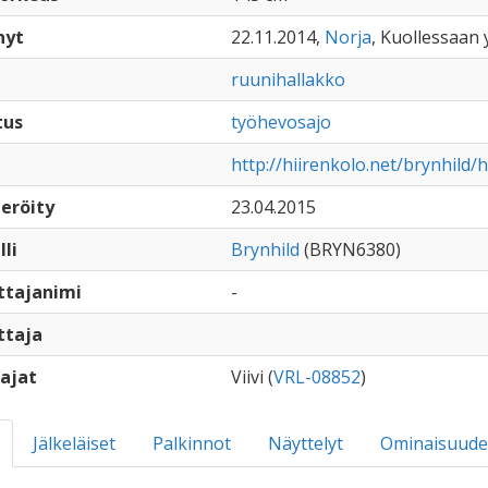
nyt
22.11.2014,
Norja
, Kuollessaan y
ruunihallakko
tus
työhevosajo
http://hiirenkolo.net/brynhild/
eröity
23.04.2015
lli
Brynhild
(BRYN6380)
ttajanimi
-
ttaja
ajat
Viivi (
VRL-08852
)
Jälkeläiset
Palkinnot
Näyttelyt
Ominaisuude