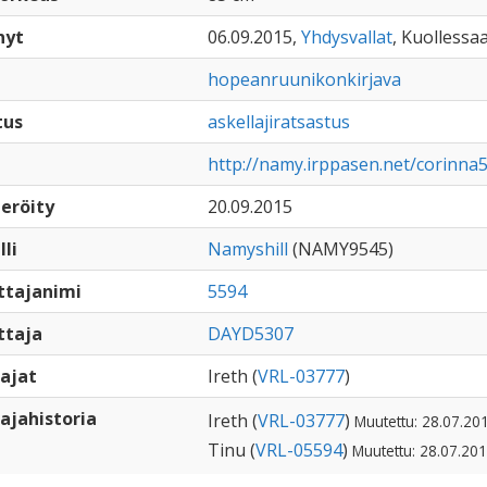
nyt
06.09.2015,
Yhdysvallat
, Kuollessaa
hopeanruunikonkirjava
tus
askellajiratsastus
http://namy.irppasen.net/corinna
eröity
20.09.2015
lli
Namyshill
(NAMY9545)
ttajanimi
5594
ttaja
DAYD5307
ajat
Ireth (
VRL-03777
)
ajahistoria
Ireth (
VRL-03777
)
Muutettu: 28.07.20
Tinu (
VRL-05594
)
Muutettu: 28.07.201