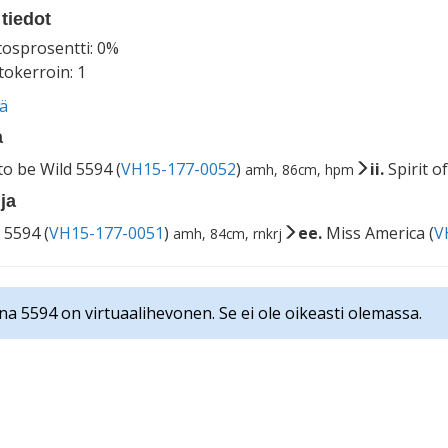
tiedot
tosprosentti: 0%
okerroin: 1
ää
a
o be Wild 5594 (
VH15-177-0052
)
ii.
Spirit of
amh, 86cm, hpm
ja
 5594 (
VH15-177-0051
)
ee.
Miss America (
V
amh, 84cm, rnkrj
na 5594 on virtuaalihevonen. Se ei ole oikeasti olemassa.