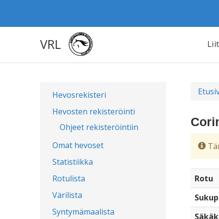
VRL
Lii
Etusi
Hevosrekisteri
Hevosten rekisteröinti
Cori
Ohjeet rekisteröintiin
Omat hevoset
Täm
Statistiikka
Rotulista
Rotu
Värilista
Sukup
Syntymämaalista
Säkäk