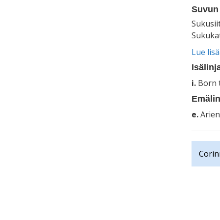
Suvun 
Sukusii
Sukukat
Lue lis
Isälinj
i.
Born t
Emälin
e.
Arien
Corin