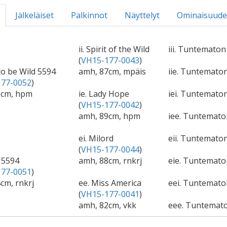
Jälkeläiset
Palkinnot
Näyttelyt
Ominaisuude
ii. Spirit of the Wild
iii. Tuntematon
(
VH15-177-0043
)
to be Wild 5594
amh, 87cm, mpäis
iie. Tuntemat
77-0052
)
6cm, hpm
ie. Lady Hope
iei. Tuntematon
(
VH15-177-0042
)
amh, 89cm, hpm
iee. Tuntemat
ei. Milord
eii. Tuntematon
(
VH15-177-0044
)
n 5594
amh, 88cm, rnkrj
eie. Tuntemat
77-0051
)
cm, rnkrj
ee. Miss America
eei. Tuntemato
(
VH15-177-0041
)
amh, 82cm, vkk
eee. Tuntemat