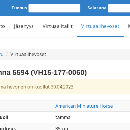
Tunnus
Salasana
tto
Jäsenyys
Virtuaalitallit
Virtuaalihevoset
vu
Virtuaalihevoset
nna 5594 (VH15-177-0060)
ä hevonen on kuollut 30.04.2023.
American Miniature Horse
uoli
tamma
orkeus
85 cm