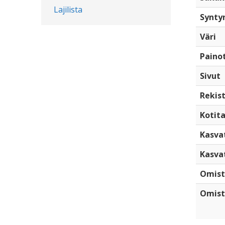
Lajilista
Synty
Väri
Paino
Sivut
Rekist
Kotita
Kasva
Kasva
Omist
Omist