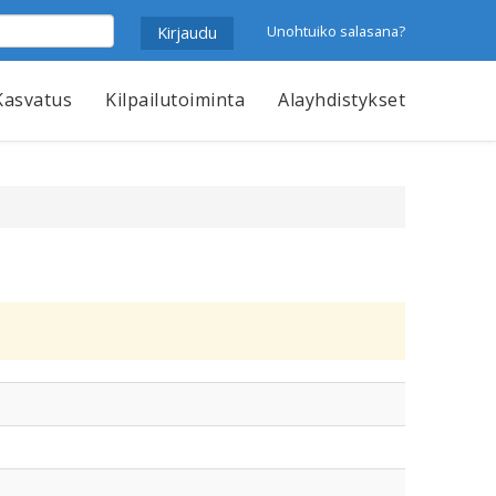
Unohtuiko salasana?
Kasvatus
Kilpailutoiminta
Alayhdistykset