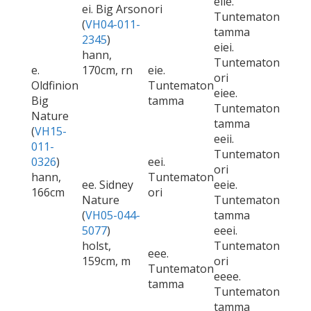
eiie.
ei. Big Arson
ori
Tuntematon
(
VH04-011-
tamma
2345
)
eiei.
hann,
Tuntematon
e.
170cm, rn
eie.
ori
Oldfinion
Tuntematon
eiee.
Big
tamma
Tuntematon
Nature
tamma
(
VH15-
eeii.
011-
Tuntematon
0326
)
eei.
ori
hann,
Tuntematon
ee. Sidney
eeie.
166cm
ori
Nature
Tuntematon
(
VH05-044-
tamma
5077
)
eeei.
holst,
Tuntematon
eee.
159cm, m
ori
Tuntematon
eeee.
tamma
Tuntematon
tamma