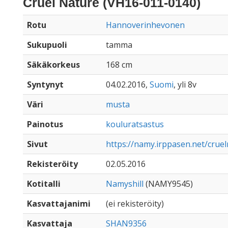
Cruel Nature (VH16-011-0140)
Rotu
Hannoverinhevonen
Sukupuoli
tamma
Säkäkorkeus
168 cm
Syntynyt
04.02.2016,
Suomi
, yli 8v
Väri
musta
Painotus
kouluratsastus
Sivut
https://namy.irppasen.net/crue
Rekisteröity
02.05.2016
Kotitalli
Namyshill
(NAMY9545)
Kasvattajanimi
(ei rekisteröity)
Kasvattaja
SHAN9356