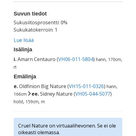
Suvun tiedot
Sukusiitosprosentti: 0%
Sukukatokerroin: 1
Lue lisää
Isälinja
i.
Amarn Centauro (
VH06-011-5804
)
hann, 170cm,
rt
Emälinja
e.
Oldfinion Big Nature (
VH15-011-0326
)
hann,
ee.
Sidney Nature (
VH05-044-5077
)
166cm
holst, 159cm, m
Cruel Nature on virtuaalihevonen. Se ei ole
oikeasti olemassa.