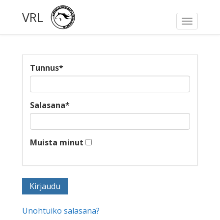
VRL
Toggle
navigati
Tunnus
*
Salasana
*
Muista minut
Unohtuiko salasana?