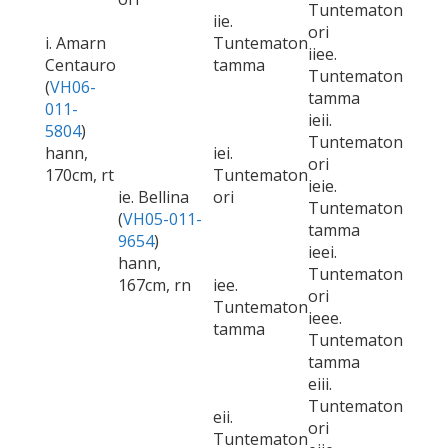
Tuntematon
iie.
ori
i. Amarn
Tuntematon
iiee.
Centauro
tamma
Tuntematon
(
VH06-
tamma
011-
ieii.
5804
)
Tuntematon
hann,
iei.
ori
170cm, rt
Tuntematon
ieie.
ie. Bellina
ori
Tuntematon
(
VH05-011-
tamma
9654
)
ieei.
hann,
Tuntematon
167cm, rn
iee.
ori
Tuntematon
ieee.
tamma
Tuntematon
tamma
eiii.
Tuntematon
eii.
ori
Tuntematon