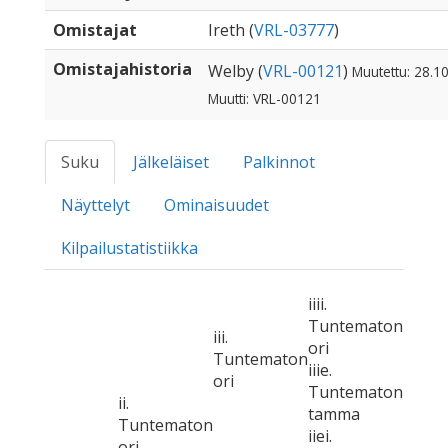
Omistajat
Ireth (
VRL-03777
)
Omistajahistoria
Welby (
VRL-00121
)
Muutettu: 28.1
Muutti: VRL-00121
Suku
Jälkeläiset
Palkinnot
Näyttelyt
Ominaisuudet
Kilpailustatistiikka
iiii.
Tuntematon
iii.
ori
Tuntematon
iiie.
ori
Tuntematon
ii.
tamma
Tuntematon
iiei.
ori