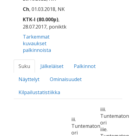
Ch
, 01.03.2018, NK
KTK-I (80.000p)
,
28.07.2017, poniktk
Tarkemmat
kuvaukset
palkinnoista
Suku
Jälkeläiset
Palkinnot
Näyttelyt
Ominaisuudet
Kilpailustatistiikka
iiii.
Tuntematon
iii.
ori
Tuntematon
iiie.
ori