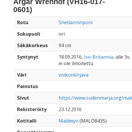
Argar Wrenhof (VH16-017-
0601)
Rotu
Shetlanninponi
Sukupuoli
ori
Säkäkorkeus
94 cm
Syntynyt
18.09.2016,
Iso-Britannia
, alle 3v
ei ole ilmoitettu
Väri
voikonkirjava
Painotus
Sivut
https://www.sudenmarja.org/ma
Rekisteröity
23.12.2016
Kotitalli
Maldwyn
(MALD8435)