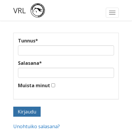
VRL
Toggle
navigati
Tunnus
*
Salasana
*
Muista minut
Unohtuiko salasana?