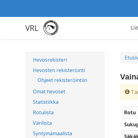
VRL
Lii
Etusi
Hevosrekisteri
Hevosten rekisteröinti
Vain
Ohjeet rekisteröintiin
Omat hevoset
Täm
Statistiikka
Rotulista
Rotu
Värilista
Sukup
Syntymämaalista
Säkä