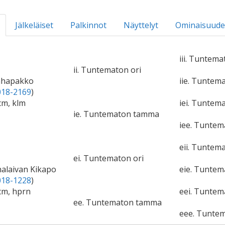
Jälkeläiset
Palkinnot
Näyttelyt
Ominaisuude
iii. Tuntema
ii. Tuntematon ori
nhapakko
iie. Tunte
18-2169
)
cm, klm
iei. Tuntema
ie. Tuntematon tamma
iee. Tunte
eii. Tuntema
ei. Tuntematon ori
nalaivan Kikapo
eie. Tunte
18-1228
)
cm, hprn
eei. Tuntem
ee. Tuntematon tamma
eee. Tunte