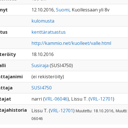
nyt
12.10.2016,
Suomi
, Kuollessaan yli 8v
kulomusta
tus
kenttäratsastus
http://kammio.net/kuolleet/valle.html
teröity
18.10.2016
lli
Susiraja
(SUSI4750)
ttajanimi
(ei rekisteröity)
ttaja
SUSI4750
tajat
narri (
VRL-06046
), Lissu T. (
VRL-12701
)
ajahistoria
Lissu T. (
VRL-12701
)
Muutettu: 18.10.2016, Muutti:
06046