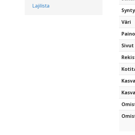
Lajilista
Synty
Väri
Paino
Sivut
Rekis
Kotita
Kasva
Kasva
Omis
Omist