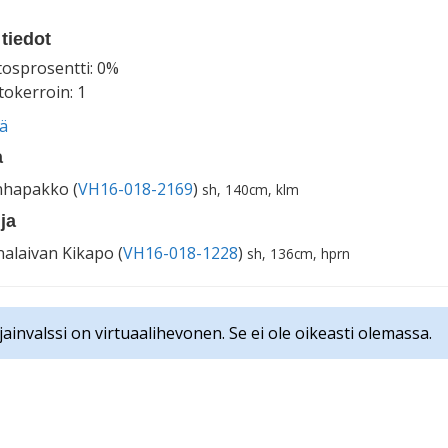
tiedot
tosprosentti: 0%
okerroin: 1
ää
a
hapakko (
VH16-018-2169
)
sh, 140cm, klm
ja
alaivan Kikapo (
VH16-018-1228
)
sh, 136cm, hprn
jainvalssi on virtuaalihevonen. Se ei ole oikeasti olemassa.