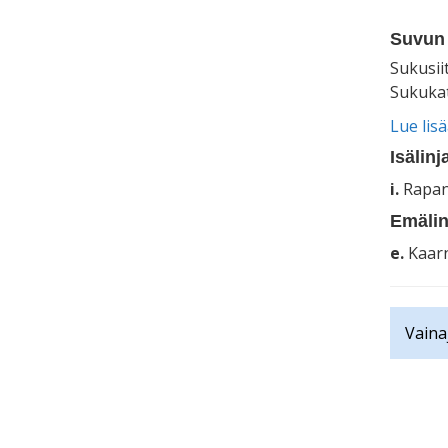
Suvun 
Sukusii
Sukukat
Lue lis
Isälinj
i.
Rapan
Emälin
e.
Kaarn
Vaina