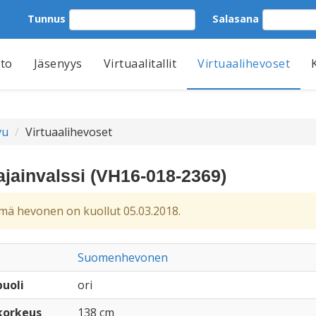
Tunnus
Salasana
tto
Jäsenyys
Virtuaalitallit
Virtuaalihevoset
vu
Virtuaalihevoset
ajainvalssi (VH16-018-2369)
ä hevonen on kuollut 05.03.2018.
Suomenhevonen
uoli
ori
korkeus
138 cm