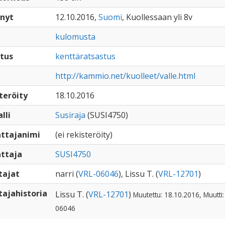
nyt
12.10.2016,
Suomi
, Kuollessaan yli 8v
kulomusta
tus
kenttäratsastus
http://kammio.net/kuolleet/valle.html
teröity
18.10.2016
lli
Susiraja
(SUSI4750)
ttajanimi
(ei rekisteröity)
ttaja
SUSI4750
tajat
narri (
VRL-06046
), Lissu T. (
VRL-12701
)
ajahistoria
Lissu T. (
VRL-12701
)
Muutettu: 18.10.2016, Muutti:
06046