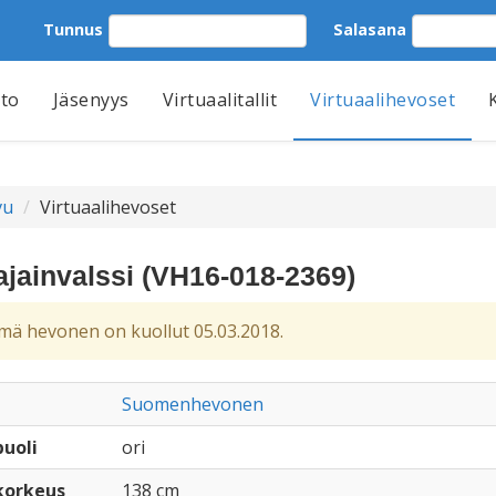
Tunnus
Salasana
tto
Jäsenyys
Virtuaalitallit
Virtuaalihevoset
vu
Virtuaalihevoset
ajainvalssi (VH16-018-2369)
ä hevonen on kuollut 05.03.2018.
Suomenhevonen
uoli
ori
korkeus
138 cm