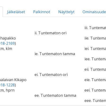
Jälkeläiset
Palkinnot
Näyttelyt
Ominaisuude
iii. Tuntema
ii. Tuntematon ori
nhapakko
iie. Tunte
18-2169
)
cm, klm
iei. Tuntema
ie. Tuntematon tamma
iee. Tunte
eii. Tuntema
ei. Tuntematon ori
nalaivan Kikapo
eie. Tunte
18-1228
)
cm, hprn
eei. Tuntem
ee. Tuntematon tamma
eee. Tunte