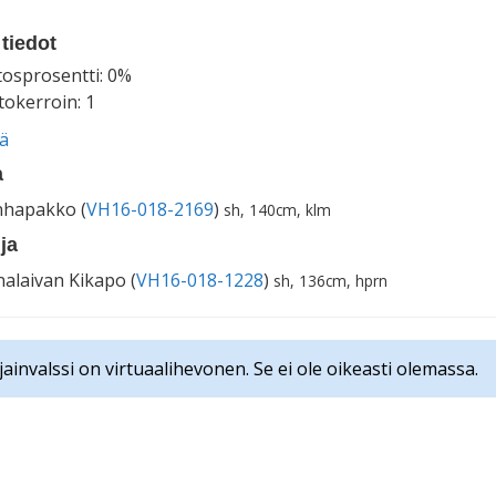
tiedot
tosprosentti: 0%
okerroin: 1
ää
a
hapakko (
VH16-018-2169
)
sh, 140cm, klm
ja
alaivan Kikapo (
VH16-018-1228
)
sh, 136cm, hprn
jainvalssi on virtuaalihevonen. Se ei ole oikeasti olemassa.