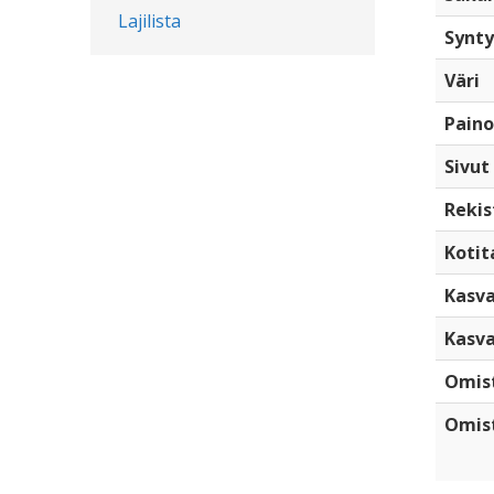
Lajilista
Synty
Väri
Paino
Sivut
Rekis
Kotita
Kasva
Kasva
Omis
Omist