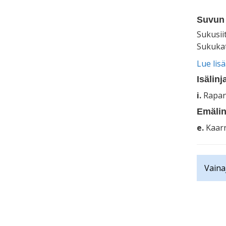
Suvun 
Sukusii
Sukukat
Lue lis
Isälinj
i.
Rapan
Emälin
e.
Kaarn
Vaina