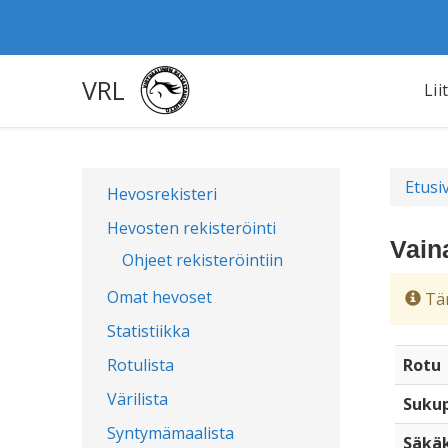
VRL
Lii
Etusi
Hevosrekisteri
Hevosten rekisteröinti
Vain
Ohjeet rekisteröintiin
Omat hevoset
Täm
Statistiikka
Rotulista
Rotu
Värilista
Sukup
Syntymämaalista
Säkä