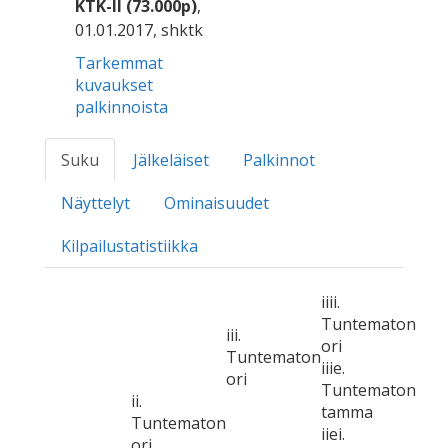
KTK-II (73.000p)
,
01.01.2017, shktk
Tarkemmat
kuvaukset
palkinnoista
Suku
Jälkeläiset
Palkinnot
Näyttelyt
Ominaisuudet
Kilpailustatistiikka
iiii.
Tuntematon
iii.
ori
Tuntematon
iiie.
ori
Tuntematon
ii.
tamma
Tuntematon
iiei.
ori