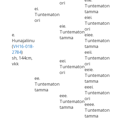
eiie.
ori
Tuntematon
ei.
tamma
Tuntematon
eiei.
ori
Tuntematon
eie.
ori
Tuntematon
e.
eiee.
tamma
Hunajaliinu
Tuntematon
(
VH16-018-
tamma
2784
)
eeii.
sh, 144cm,
Tuntematon
eei.
vkk
ori
Tuntematon
eeie.
ori
Tuntematon
ee.
tamma
Tuntematon
eeei.
tamma
Tuntematon
eee.
ori
Tuntematon
eeee.
tamma
Tuntematon
tamma