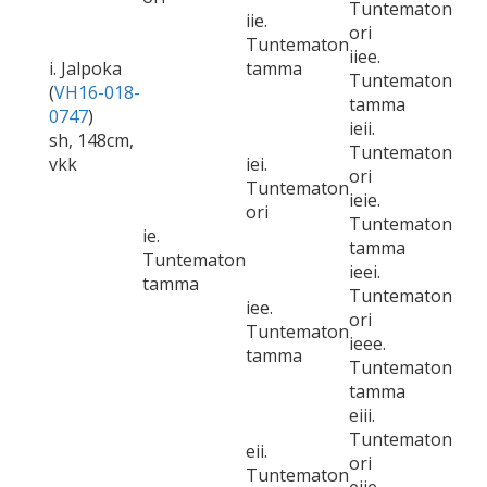
Tuntematon
iie.
ori
Tuntematon
iiee.
i. Jalpoka
tamma
Tuntematon
(
VH16-018-
tamma
0747
)
ieii.
sh, 148cm,
Tuntematon
vkk
iei.
ori
Tuntematon
ieie.
ori
Tuntematon
ie.
tamma
Tuntematon
ieei.
tamma
Tuntematon
iee.
ori
Tuntematon
ieee.
tamma
Tuntematon
tamma
eiii.
Tuntematon
eii.
ori
Tuntematon