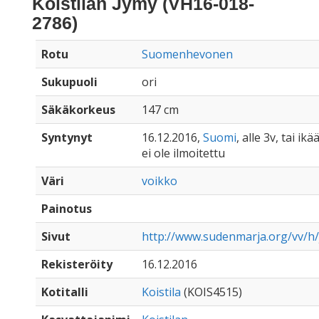
Koistilan Jymy (VH16-018-
2786)
Rotu
Suomenhevonen
Sukupuoli
ori
Säkäkorkeus
147 cm
Syntynyt
16.12.2016,
Suomi
, alle 3v, tai ik
ei ole ilmoitettu
Väri
voikko
Painotus
Sivut
http://www.sudenmarja.org/vv/h
Rekisteröity
16.12.2016
Kotitalli
Koistila
(KOIS4515)