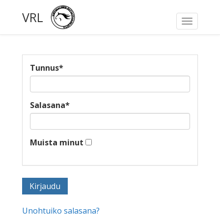
VRL
Toggle
navigati
Tunnus
*
Salasana
*
Muista minut
Unohtuiko salasana?