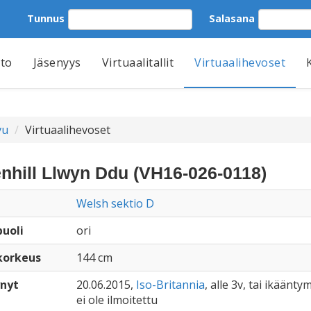
Tunnus
Salasana
tto
Jäsenyys
Virtuaalitallit
Virtuaalihevoset
vu
Virtuaalihevoset
nhill Llwyn Ddu (VH16-026-0118)
Welsh sektio D
uoli
ori
korkeus
144 cm
nyt
20.06.2015,
Iso-Britannia
, alle 3v, tai ikäänty
ei ole ilmoitettu