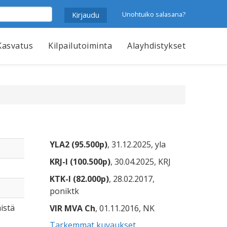
Unohtuiko salasana?
Kasvatus
Kilpailutoiminta
Alayhdistykset
YLA2 (95.500p)
, 31.12.2025, yla
KRJ-I (100.500p)
, 30.04.2025, KRJ
KTK-I (82.000p)
, 28.02.2017,
poniktk
mistä
VIR MVA Ch
, 01.11.2016, NK
Tarkemmat kuvaukset