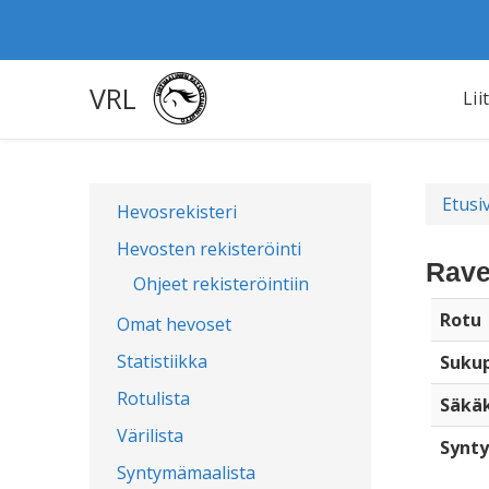
VRL
Lii
Etusi
Hevosrekisteri
Hevosten rekisteröinti
Rave
Ohjeet rekisteröintiin
Rotu
Omat hevoset
Statistiikka
Sukup
Rotulista
Säkä
Värilista
Synty
Syntymämaalista