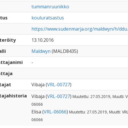
tummanruunikko
tus
kouluratsastus
https://www.sudenmarja.org/maldwyn/h/ddu
teröity
13.10.2016
lli
Maldwyn
(MALD8435)
ttajanimi
-
ttaja
tajat
Vibaja (
VRL-00727
)
ajahistoria
Vibaja (
VRL-00727
)
Muutettu: 27.05.2019, Muutti: V
06066
Elisa (
VRL-06066
)
Muutettu: 27.05.2019, Muutti: VR
06066