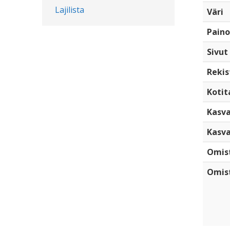
Lajilista
Väri
Paino
Sivut
Rekis
Kotita
Kasva
Kasva
Omis
Omist