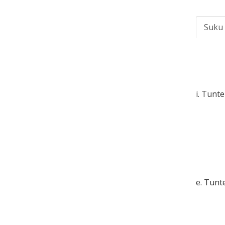
Suku
i. Tunt
e. Tun