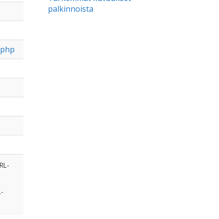
palkinnoista
.php
RL-
L-