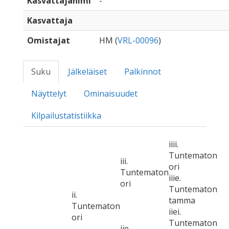
Kasvattajanimi
-
Kasvattaja
Omistajat
HM (
VRL-00096
)
Suku
Jälkeläiset
Palkinnot
Näyttelyt
Ominaisuudet
Kilpailustatistiikka
iiii.
Tuntematon
iii.
ori
Tuntematon
iiie.
ori
Tuntematon
ii.
tamma
Tuntematon
iiei.
ori
Tuntematon
iie.