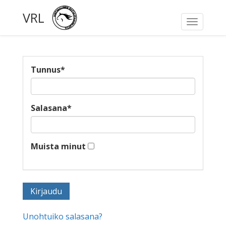
VRL
Toggle
navigati
Tunnus
*
Salasana
*
Muista minut
Unohtuiko salasana?