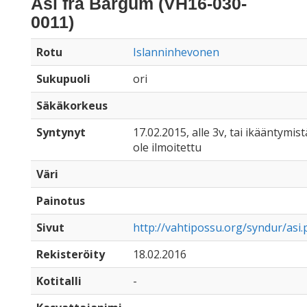
Ási frá Bargum (VH16-030-
0011)
Rotu
Islanninhevonen
Sukupuoli
ori
Säkäkorkeus
Syntynyt
17.02.2015, alle 3v, tai ikääntymist
ole ilmoitettu
Väri
Painotus
Sivut
http://vahtipossu.org/syndur/asi
Rekisteröity
18.02.2016
Kotitalli
-