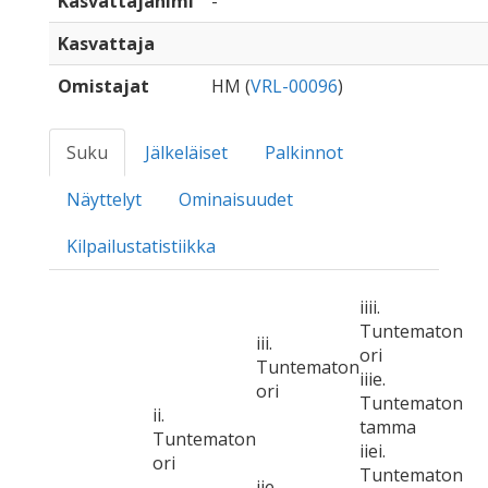
Kasvattajanimi
-
Kasvattaja
Omistajat
HM (
VRL-00096
)
Suku
Jälkeläiset
Palkinnot
Näyttelyt
Ominaisuudet
Kilpailustatistiikka
iiii.
Tuntematon
iii.
ori
Tuntematon
iiie.
ori
Tuntematon
ii.
tamma
Tuntematon
iiei.
ori
Tuntematon
iie.