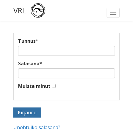
VRL
Toggle
navigati
Tunnus
*
Salasana
*
Muista minut
Unohtuiko salasana?