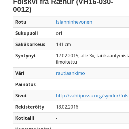
Fölskvi frá Rænur (VH16-030-
0012)
Rotu
Islanninhevonen
Sukupuoli
ori
Säkäkorkeus
141 cm
Syntynyt
17.02.2015, alle 3v, tai ikääntymist
ilmoitettu
Väri
rautiaankimo
Painotus
Sivut
http://vahtipossu.org/syndur/fols
Rekisteröity
18.02.2016
Kotitalli
-