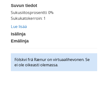
Suvun tiedot
Sukusiitosprosentti: 0%
Sukukatokerroin: 1
Lue lisää
Isälinja
Emälinja
Fölskvi frá Rænur on virtuaalihevonen. Se
ei ole oikeasti olemassa.