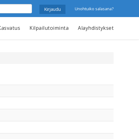
Unohtuiko salasana?
Kasvatus
Kilpailutoiminta
Alayhdistykset