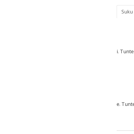
Suku
i. Tunt
e. Tun