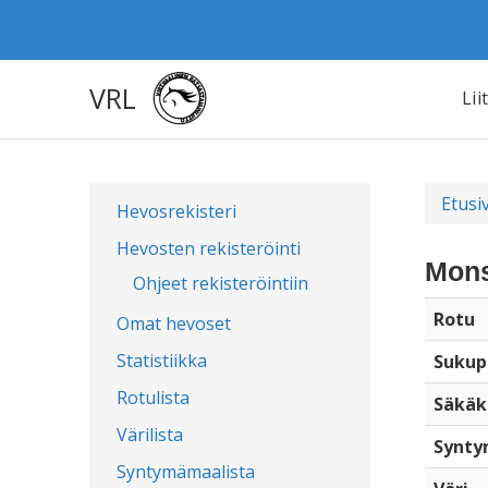
VRL
Lii
Etusi
Hevosrekisteri
Hevosten rekisteröinti
Mons
Ohjeet rekisteröintiin
Rotu
Omat hevoset
Statistiikka
Sukup
Rotulista
Säkäk
Värilista
Synty
Syntymämaalista