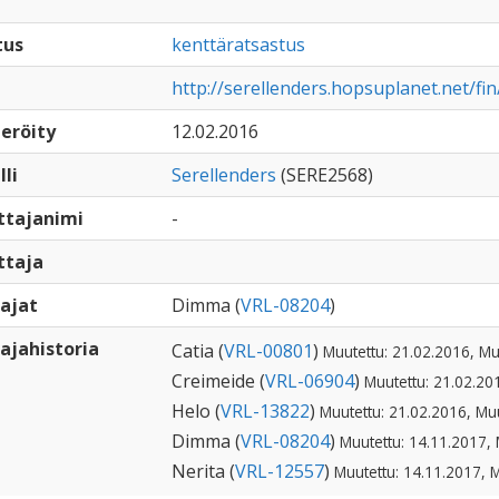
tus
kenttäratsastus
http://serellenders.hopsuplanet.net/f
eröity
12.02.2016
lli
Serellenders
(SERE2568)
ttajanimi
-
ttaja
ajat
Dimma (
VRL-08204
)
ajahistoria
Catia (
VRL-00801
)
Muutettu: 21.02.2016, Mu
Creimeide (
VRL-06904
)
Muutettu: 21.02.20
Helo (
VRL-13822
)
Muutettu: 21.02.2016, Mu
Dimma (
VRL-08204
)
Muutettu: 14.11.2017, 
Nerita (
VRL-12557
)
Muutettu: 14.11.2017, 