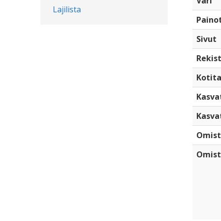
Väri
Lajilista
Paino
Sivut
Rekist
Kotita
Kasva
Kasva
Omist
Omist