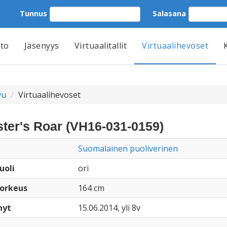
Tunnus
Salasana
tto
Jäsenyys
Virtuaalitallit
Virtuaalihevoset
vu
Virtuaalihevoset
ter's Roar (VH16-031-0159)
Suomalainen puoliverinen
uoli
ori
orkeus
164 cm
nyt
15.06.2014, yli 8v