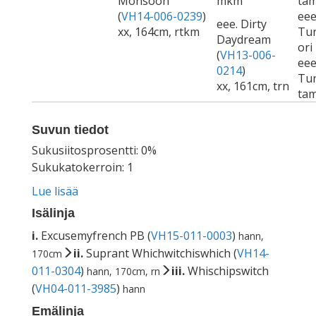
Monsoon
mkm
ta
(
VH14-006-0239
)
eee
eee. Dirty
xx, 164cm, rtkm
Tu
Daydream
ori
(
VH13-006-
eee
0214
)
Tu
xx, 161cm, trn
ta
Suvun tiedot
Sukusiitosprosentti: 0%
Sukukatokerroin: 1
Lue lisää
Isälinja
i.
Excusemyfrench PB (
VH15-011-0003
)
hann,
ii.
Suprant Whichwitchiswhich (
VH14-
170cm
011-0304
)
iii.
Whischipswitch
hann, 170cm, rn
(
VH04-011-3985
)
hann
Emälinja