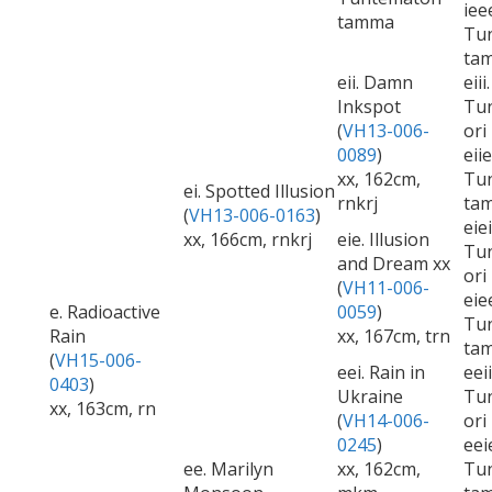
iee
tamma
Tu
ta
eii. Damn
eiii.
Inkspot
Tu
(
VH13-006-
ori
0089
)
eiie
xx, 162cm,
Tu
ei. Spotted Illusion
rnkrj
ta
(
VH13-006-0163
)
eiei
xx, 166cm, rnkrj
eie. Illusion
Tu
and Dream xx
ori
(
VH11-006-
eie
e. Radioactive
0059
)
Tu
Rain
xx, 167cm, trn
ta
(
VH15-006-
eei. Rain in
eeii
0403
)
Ukraine
Tu
xx, 163cm, rn
(
VH14-006-
ori
0245
)
eei
ee. Marilyn
xx, 162cm,
Tu