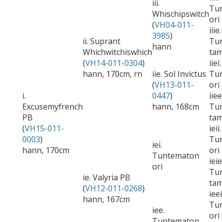
iii.
Tu
Whischipswitch
ori
(
VH04-011-
iiie.
3985
)
ii. Suprant
Tu
hann
Whichwitchiswhich
ta
(
VH14-011-0304
)
iiei.
hann, 170cm, rn
iie. Sol Invictus
Tu
(
VH13-011-
ori
i.
0447
)
iiee
Excusemyfrench
hann, 168cm
Tu
PB
ta
(
VH15-011-
ieii.
0003
)
Tu
iei.
hann, 170cm
ori
Tuntematon
ieie
ori
Tu
ie. Valyria PB
ta
(
VH12-011-0268
)
ieei
hann, 167cm
Tu
iee.
ori
Tuntematon