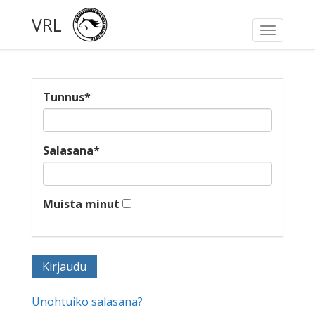
VRL
Toggle
navigati
Tunnus
*
Salasana
*
Muista minut
Unohtuiko salasana?