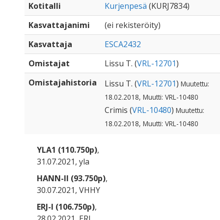
Kotitalli
Kurjenpesä
(KURJ7834)
Kasvattajanimi
(ei rekisteröity)
Kasvattaja
ESCA2432
Omistajat
Lissu T. (
VRL-12701
)
Omistajahistoria
Lissu T. (
VRL-12701
)
Muutettu:
18.02.2018, Muutti: VRL-10480
Crimis (
VRL-10480
)
Muutettu:
18.02.2018, Muutti: VRL-10480
YLA1 (110.750p)
,
31.07.2021, yla
HANN-II (93.750p)
,
30.07.2021, VHHY
ERJ-I (106.750p)
,
28.02.2021, ERJ