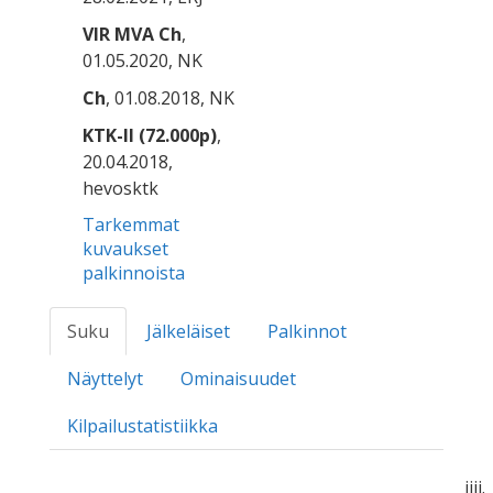
VIR MVA Ch
,
01.05.2020, NK
Ch
, 01.08.2018, NK
KTK-II (72.000p)
,
20.04.2018,
hevosktk
Tarkemmat
kuvaukset
palkinnoista
Suku
Jälkeläiset
Palkinnot
Näyttelyt
Ominaisuudet
Kilpailustatistiikka
iiii.