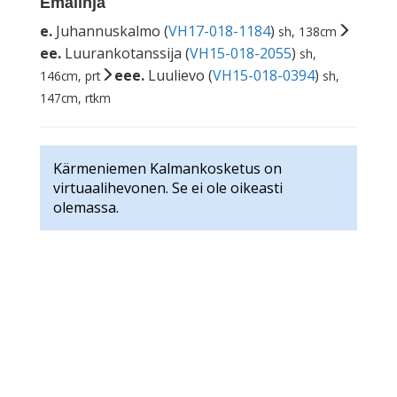
Emälinja
e.
Juhannuskalmo (
VH17-018-1184
)
sh, 138cm
ee.
Luurankotanssija (
VH15-018-2055
)
sh,
eee.
Luulievo (
VH15-018-0394
)
146cm, prt
sh,
147cm, rtkm
Kärmeniemen Kalmankosketus on
virtuaalihevonen. Se ei ole oikeasti
olemassa.